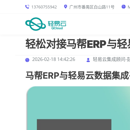
13760755942
广州市番禺区白山路11号
M
轻松对接马帮ERP与
2026-02-18 14:42:26
轻易云集成顾问-
马帮ERP与轻易云数据集