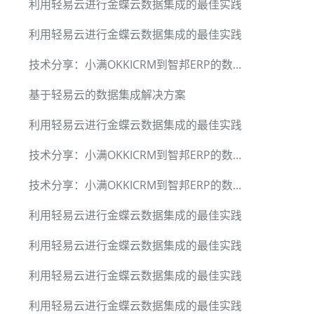
利用轻易云进行金蝶云数据集成的最佳实践
利用轻易云进行金蝶云数据集成的最佳实践
技术分享：小满OKKICRM到智邦ERP的数据对接方案
基于轻易云的数据集成解决方案
利用轻易云进行金蝶云数据集成的最佳实践
技术分享：小满OKKICRM到智邦ERP的数据对接方案
技术分享：小满OKKICRM到智邦ERP的数据对接方案
利用轻易云进行金蝶云数据集成的最佳实践
利用轻易云进行金蝶云数据集成的最佳实践
利用轻易云进行金蝶云数据集成的最佳实践
利用轻易云进行金蝶云数据集成的最佳实践