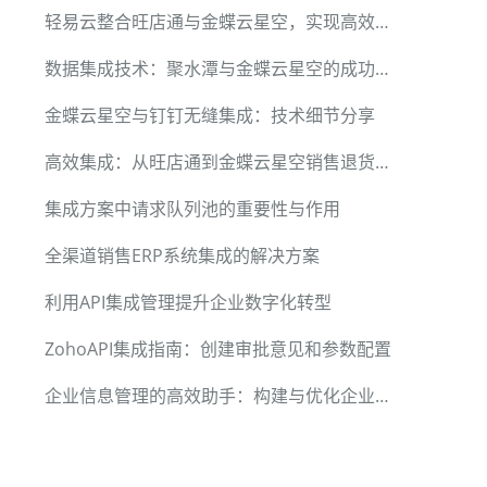
轻易云整合旺店通与金蝶云星空，实现高效退换管理
数据集成技术：聚水潭与金蝶云星空的成功对接
金蝶云星空与钉钉无缝集成：技术细节分享
高效集成：从旺店通到金蝶云星空销售退货单对接
集成方案中请求队列池的重要性与作用
全渠道销售ERP系统集成的解决方案
利用API集成管理提升企业数字化转型
ZohoAPI集成指南：创建审批意见和参数配置
企业信息管理的高效助手：构建与优化企业知识库