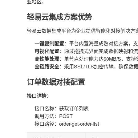
亚地区。
轻易云集成方案优势
轻易云数据集成平台为企业提供智能化对接解决方
一键复制配置
：平台内置海量成熟对接方案，
可视化配置
：通过拖拽式界面完成数据映射和流
高性能处理
：单节点处理能力达60MB/S，支
全链路安全
：采用SSL/TLS加密传输，确保数
订单数据对接配置
接口详情
：
接口名称：获取订单列表
调用方法：POST
接口路径：order-get-order-list