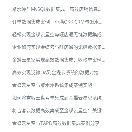
聚水潭与MySQL数据集成：高效店铺信息处理方案
订单数据集成案例：小满OKKICRM与聚水潭平台高效对接
轻松实现金蝶云星空与旺店通无缝数据集成
企业如何实现金蝶云与旺店通的无缝数据集成
金蝶云星空实现高效数据集成：收款单案例详解
高效实现泛微OA到金蝶云系统的数据对接
金蝶云星空与聚水潭系统集成案例实战
如何将吉客云盘亏单集成到金蝶云星空系统
将吉客云数据高效集成至金蝶云星空：关键技术剖析
金蝶云星空与TAPD高效数据集成案例分享