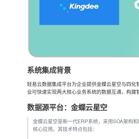
系统集成背景
轻易云数据集成平台为企业提供金蝶云星空与四化
业可快速实现两大核心业务系统的数据互通，构建
数据源平台：金蝶云星空
金蝶云星空是新一代ERP系统，采用SOA架构
核心应用。其技术特点包括：