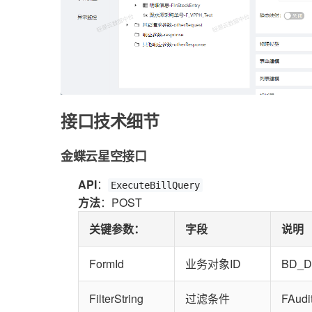
接口技术细节
金蝶云星空接口
API
：
ExecuteBillQuery
方法
：POST
关键参数
：
字段
说明
FormId
业务对象ID
BD_D
FilterString
过滤条件
FAudi