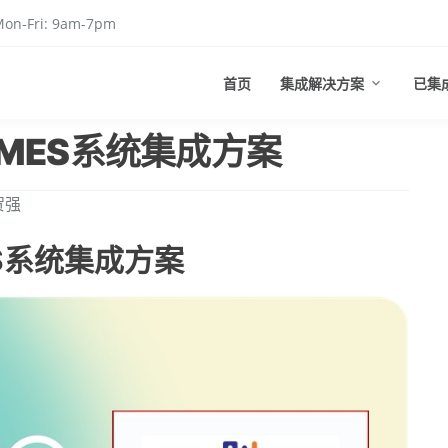
on-Fri: 9am-7pm
首页
集成解决方案
已集
MES系统集成方案
贺强
S系统集成方案