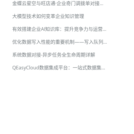
金蝶云星空与旺店通·企业奇门调拨单对接方案
大模型技术如何变革企业知识管理
有效搭建企业AI知识库：提升竞争力与运营效率
优化数据写入性能的重要机制——写入队列池
系统数据对接-异步任务全生命周期详解
QEasyCloud数据集成平台：一站式数据集成解决方案