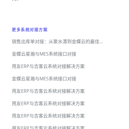
更多系统对接方案
销售出库单对接：从聚水潭到金蝶云的最佳方案
金蝶云星瀚与MES系统接口对接
用友ERP与吉客云系统对接解决方案
金蝶云星瀚与MES系统接口对接
用友ERP与吉客云系统对接解决方案
用友ERP与吉客云系统对接解决方案
用友ERP与吉客云系统对接解决方案
用友ERP与吉客云系统对接解决方案