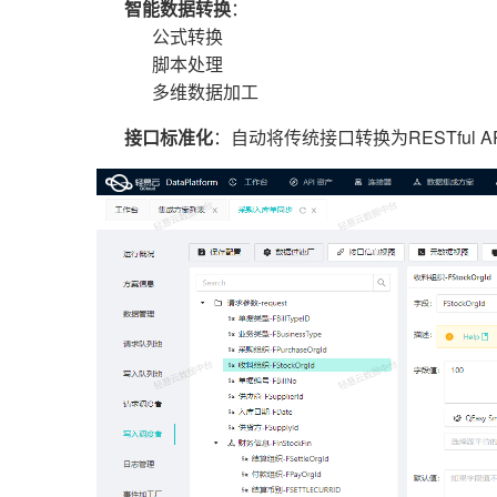
智能数据转换
：
公式转换
脚本处理
多维数据加工
接口标准化
：自动将传统接口转换为RESTful AP