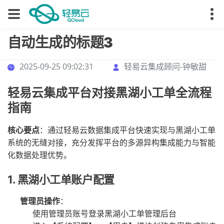
自动生成的标题3
2025-09-25 09:02:31
轻易云集成顾问-钟敏甜
轻易云集成平台对接黑湖小工单全流程
指南
核心要点
：通过轻易云数据集成平台快速实现与黑湖小工单
系统的无缝对接，充分发挥平台的多源异构集成能力与智能
化数据处理优势。
1. 黑湖小工单账户配置
管理员操作
：
使用管理员账号登录黑湖小工单管理后台