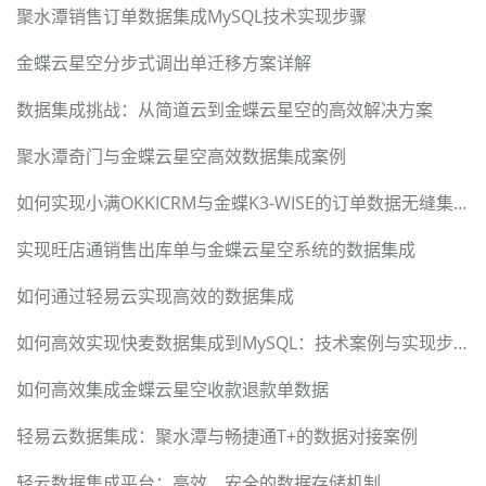
聚水潭销售订单数据集成MySQL技术实现步骤
金蝶云星空分步式调出单迁移方案详解
数据集成挑战：从简道云到金蝶云星空的高效解决方案
聚水潭奇门与金蝶云星空高效数据集成案例
如何实现小满OKKICRM与金蝶K3-WISE的订单数据无缝集成
实现旺店通销售出库单与金蝶云星空系统的数据集成
如何通过轻易云实现高效的数据集成
如何高效实现快麦数据集成到MySQL：技术案例与实现步骤
如何高效集成金蝶云星空收款退款单数据
轻易云数据集成：聚水潭与畅捷通T+的数据对接案例
轻云数据集成平台：高效、安全的数据存储机制