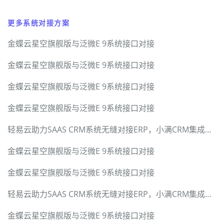
更多系统对接方案
金蝶云星空旗舰版与泛微E 9系统接口对接
金蝶云星空旗舰版与泛微E 9系统接口对接
金蝶云星空旗舰版与泛微E 9系统接口对接
金蝶云星空旗舰版与泛微E 9系统接口对接
轻易云助力SAAS CRM系统无缝对接ERP，小满CRM集成标准套件
金蝶云星空旗舰版与泛微E 9系统接口对接
金蝶云星空旗舰版与泛微E 9系统接口对接
轻易云助力SAAS CRM系统无缝对接ERP，小满CRM集成标准套件
金蝶云星空旗舰版与泛微E 9系统接口对接