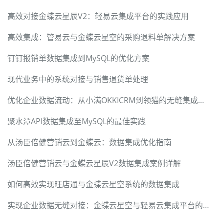
高效对接金蝶云星辰V2：轻易云集成平台的实践应用
高效集成：管易云与金蝶云星空的采购退料单解决方案
钉钉报销单数据集成到MySQL的优化方案
现代业务中的系统对接与销售退货单处理
优化企业数据流动：从小满OKKICRM到领猫的无缝集成方案
聚水潭API数据集成至MySQL的最佳实践
从汤臣倍健营销云到金蝶云：数据集成优化指南
汤臣倍健营销云与金蝶云星辰V2数据集成案例详解
如何高效实现旺店通与金蝶云星空系统的数据集成
实现企业数据无缝对接：金蝶云星空与轻易云集成平台的技术方案