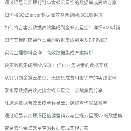
通过轻易云实现钉钉与金蝶云星空的数据集成高效方案
如何将SQLServer数据高效整合到MySQL数据库
如何将吉客云数据高效集成到金蝶云星空：详细VMI以销定采采购入库方案
如何实现旺店通盘盈单的数据集成到用友BIP系统？
实现金蝶物料查询：高效数据集成方案解析
快麦数据集成到MySQL：优化业务决策的数据实践
从钉钉到金蝶云星空：无缝集成费用报销单的实践案例
聚水潭数据高效对接金蝶云星空：实战案例分享
旺店通数据有效集成至轻易云：店铺查询实战教学
通过轻易云实现汤臣倍健营销云与金蝶云星辰V2的数据集成
管易云与金蝶云星空的数据集成实现方案