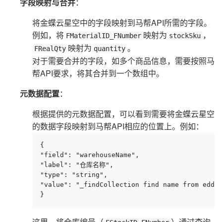
字段映射与合并
：
将金蝶云星空中的字段映射到马帮API所需的字段。
例如，将
映射为
，
FMaterialID_FNumber
stockSku
映射为
。
FRealQty
quantity
对于需要合并的字段，如多个商品信息，需要按照马
帮API要求，将其合并到一个数组中。
元数据配置
：
根据提供的元数据配置，可以看到需要将金蝶云星空
的数据字段映射到马帮API相应的位置上。例如：
{

"field": "warehouseName",

"label": "仓库名称",

"type": "string",

"value": "_findCollection find name from edd91
}
这里，将仓库编号（
）通过查询