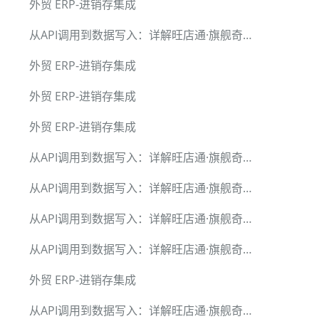
外贸 ERP-进销存集成
从API调用到数据写入：详解旺店通·旗舰奇门与金蝶云星空集成过程
外贸 ERP-进销存集成
外贸 ERP-进销存集成
外贸 ERP-进销存集成
从API调用到数据写入：详解旺店通·旗舰奇门与金蝶云星空集成过程
从API调用到数据写入：详解旺店通·旗舰奇门与金蝶云星空集成过程
从API调用到数据写入：详解旺店通·旗舰奇门与金蝶云星空集成过程
从API调用到数据写入：详解旺店通·旗舰奇门与金蝶云星空集成过程
外贸 ERP-进销存集成
从API调用到数据写入：详解旺店通·旗舰奇门与金蝶云星空集成过程