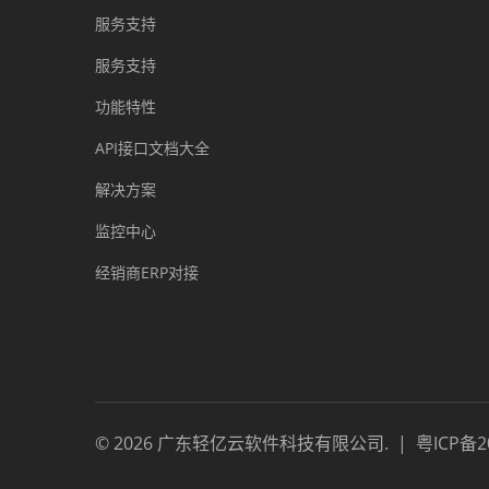
服务支持
服务支持
功能特性
API接口文档大全
解决方案
监控中心
经销商ERP对接
©
2026
广东轻亿云软件科技有限公司
.
|
粤ICP备2