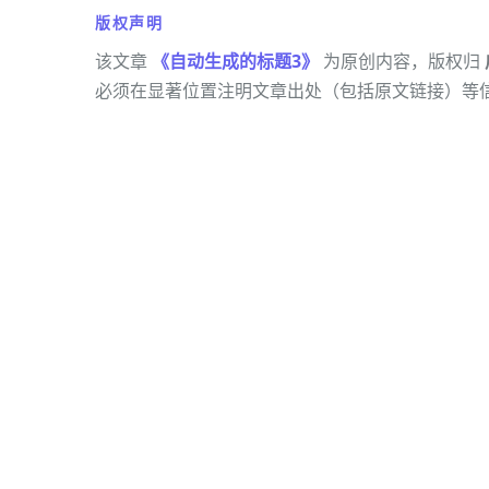
版权声明
该文章
《自动生成的标题3》
为原创内容，版权归
必须在显著位置注明文章出处（包括原文链接）等