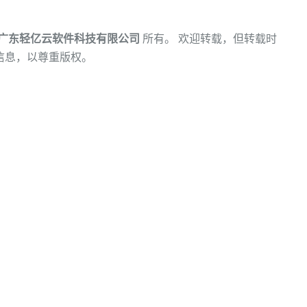
广东轻亿云软件科技有限公司
所有。 欢迎转载，但转载时
信息，以尊重版权。