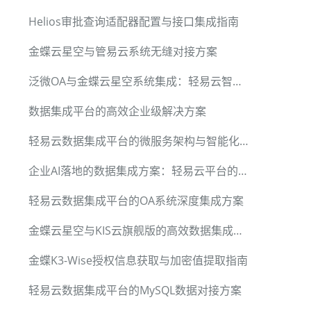
Helios审批查询适配器配置与接口集成指南
金蝶云星空与管易云系统无缝对接方案
泛微OA与金蝶云星空系统集成：轻易云智能化解决方案
数据集成平台的高效企业级解决方案
轻易云数据集成平台的微服务架构与智能化技术栈
企业AI落地的数据集成方案：轻易云平台的核心价值
轻易云数据集成平台的OA系统深度集成方案
金蝶云星空与KIS云旗舰版的高效数据集成方案
金蝶K3-Wise授权信息获取与加密值提取指南
轻易云数据集成平台的MySQL数据对接方案