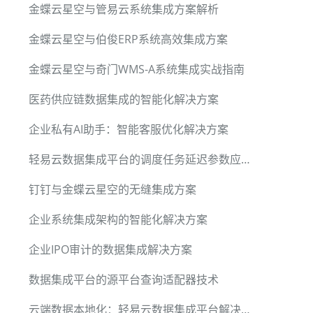
金蝶云星空与管易云系统集成方案解析
金蝶云星空与伯俊ERP系统高效集成方案
金蝶云星空与奇门WMS-A系统集成实战指南
医药供应链数据集成的智能化解决方案
企业私有AI助手：智能客服优化解决方案
轻易云数据集成平台的调度任务延迟参数应用
钉钉与金蝶云星空的无缝集成方案
企业系统集成架构的智能化解决方案
企业IPO审计的数据集成解决方案
数据集成平台的源平台查询适配器技术
云端数据本地化：轻易云数据集成平台解决方案