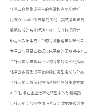
轻易云数据集成平台的主键检查功能解析
用友Yonsuite系统集成实战：高效落地与痛点突破
数据集成的智能解决方案与实时数据同步
轻易云数据集成平台的每刻报销与金蝶云星空无缝集成方案
管易云与轻易云数据集成平台的无缝对接方案
金蝶云星空与管易云采购订单对接实战指南
轻易云数据集成平台的接口类型定义与分类
金蝶云星空与每刻报销系统的高效集成方案
AIGC技术在企业数字化转型中的创新实践
金蝶云星空与畅捷通T+的无缝数据集成方案