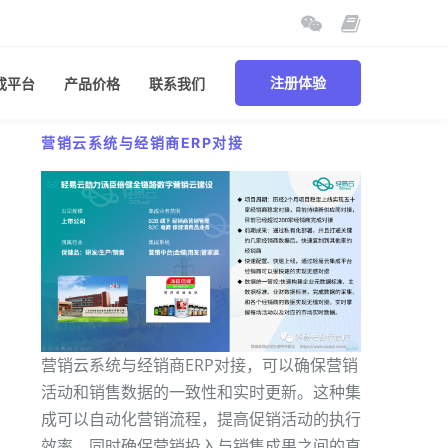
成平台
产品价格
联系我们
注册体验
营销云系统与经销商ERP对接
营销云系统与经销商ERP对接，可以确保营销
活动和销售数据的一致性和实时更新。这种集
成可以自动化营销流程，提高促销活动的执行
效率，同时确保营销投入与销售成果之间的直