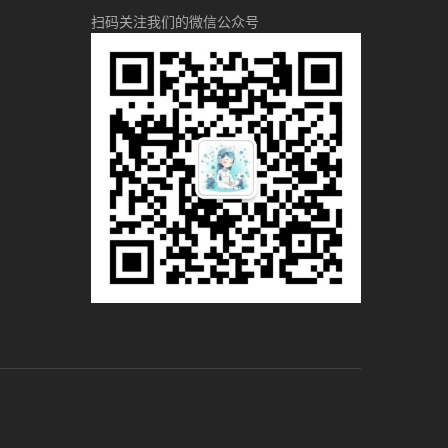
扫码关注我们的微信公众号