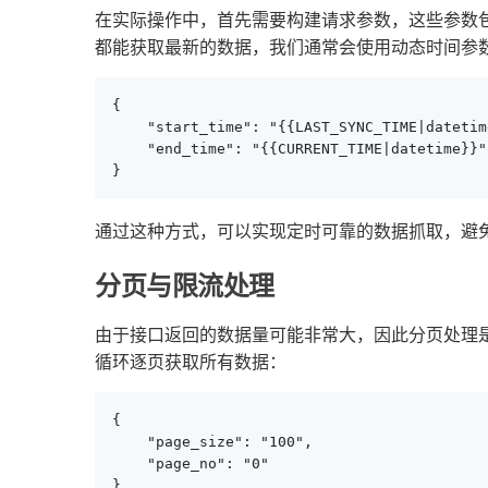
在实际操作中，首先需要构建请求参数，这些参数
都能获取最新的数据，我们通常会使用动态时间参
{

    "start_time": "{{LAST_SYNC_TIME|datetime
    "end_time": "{{CURRENT_TIME|datetime}}"

}
通过这种方式，可以实现定时可靠的数据抓取，避
分页与限流处理
由于接口返回的数据量可能非常大，因此分页处理是
循环逐页获取所有数据：
{

    "page_size": "100",

    "page_no": "0"

}