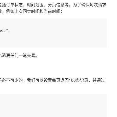
包括订单状态、时间范围、分页信息等。为了确保每次请求
数，例如上次同步时间和当前时间：
}}",

免遗漏任何一笔交易。
必不可少的。我们可以设置每页返回100条记录，并通过