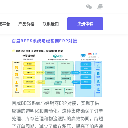
成平台
产品价格
联系我们
注册体验
百威BEES系统与经销商ERP对接
百威BEES系统与经销商ERP对接，实现了供
应链的透明化和自动化。这种集成确保了订单
处理、库存管理和物流跟踪的高效协同，缩短
了订单周期，减少了库存积压，提高了响应速