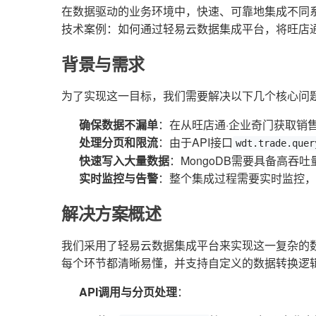
在数据驱动的业务环境中，快速、可靠地集成不同
技术案例：如何通过轻易云数据集成平台，将旺店通·
背景与需求
为了实现这一目标，我们需要解决以下几个核心问
确保数据不漏单
：在从旺店通·企业奇门获取销
处理分页和限流
：由于API接口
wdt.trade.quer
快速写入大量数据
：MongoDB需要具备高
实时监控与告警
：整个集成过程需要实时监控，
解决方案概述
我们采用了轻易云数据集成平台来实现这一复杂的
每个环节都清晰易懂，并支持自定义的数据转换逻
API调用与分页处理
：