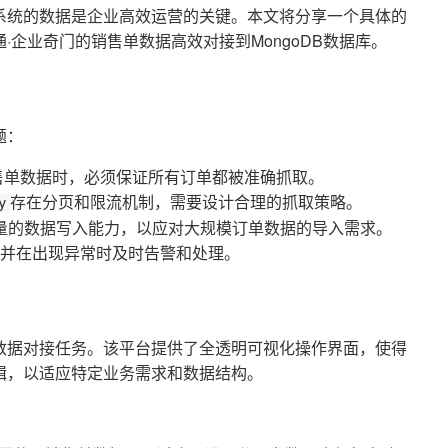
系统的数据是企业高效运营的关键。本文将分享一个具体的
企业奇门的销售单数据高效对接到MongoDB数据库。
题：
售单数据时，必须保证所有订单都被准确抓取。
存在分页和限流机制，需要设计合理的抓取策略。
y
吞吐量的数据写入能力，以应对大规模订单数据的导入需求。
并在出现异常时及时告警和处理。
数据对接任务。该平台提供了全透明可视化操作界面，使得
辑，以适应特定业务需求和数据结构。