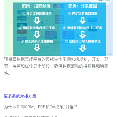
轻易云数据集成平台的集成生命周期包括规划、开发、部
署、监控和优化五个阶段，确保数据流动的持续性和稳定
性。
更多系统对接方案
为什么你的CRM、ERP和OA必须“对话”？