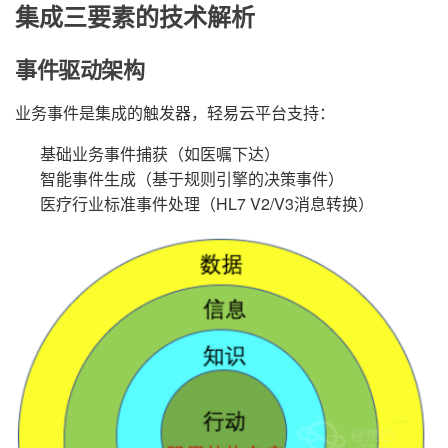
集成三要素的技术解析
事件驱动架构
业务事件是集成的触发器，轻易云平台支持：
基础业务事件捕获（如医嘱下达）
智能事件生成（基于规则引擎的决策事件）
医疗行业标准事件处理（HL7 V2/V3消息转换）