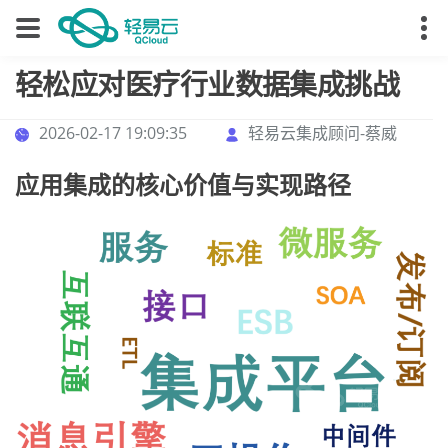
轻松应对医疗行业数据集成挑战
2026-02-17 19:09:35
轻易云集成顾问-蔡威
应用集成的核心价值与实现路径