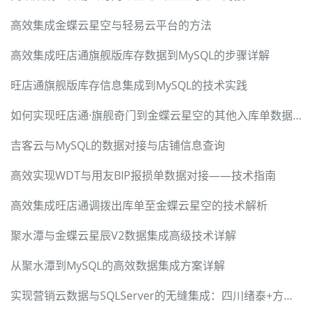
高效集成金蝶云星空与轻易云平台的方法
高效集成旺店通旗舰版库存数据到MySQL的步骤详解
旺店通旗舰版库存信息集成到MySQL的技术实践
如何实现旺店通·旗舰奇门到金蝶云星空的其他入库单数据集成
吉客云与MySQL的数据对接与店铺信息查询
高效实现WDT与用友BIP报损单数据对接——技术指南
高效集成旺店通调拨出库单至金蝶云星空的技术解析
聚水潭与金蝶云星辰V2数据集成高级技术详解
从聚水潭到MySQL的高效数据集成方案详解
实现营销云数据与SQLServer的无缝集成：四川绪泰+方案解析