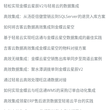
轻松实现金蝶云星辰V2与轻易云的数据集成
高效集成：从汤臣倍健营销云到SQLServer的退货入库方案
如何将吉客云数据高效集成到金蝶云星空
基于轻易云实现旺店通与金蝶云星空数据集成的最佳实践
吉客云数据高效集成金蝶云星空的物料对接方案
高效无缝集成：金蝶云星空销售出库单同步至简道云案例
高效数据集成：聚水潭调拨单到金蝶云星辰V2
通过轻易云高效处理旺店通数据对接
如何实现金蝶云与旺店通WMS的采购订单自动化集成
高效集成领星ERP售后退货数据至轻易云平台的实践