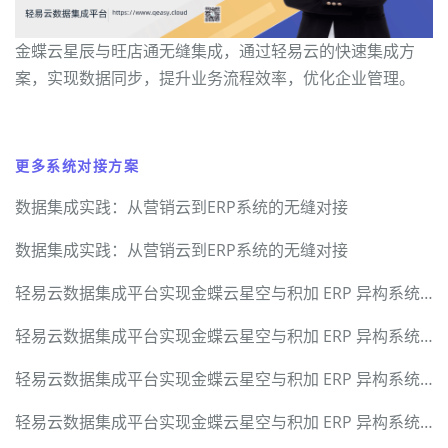
金蝶云星辰与旺店通无缝集成，通过轻易云的快速集成方
案，实现数据同步，提升业务流程效率，优化企业管理。
更多系统对接方案
数据集成实践：从营销云到ERP系统的无缝对接
数据集成实践：从营销云到ERP系统的无缝对接
轻易云数据集成平台实现金蝶云星空与积加 ERP 异构系统无缝对接
轻易云数据集成平台实现金蝶云星空与积加 ERP 异构系统无缝对接
轻易云数据集成平台实现金蝶云星空与积加 ERP 异构系统无缝对接
轻易云数据集成平台实现金蝶云星空与积加 ERP 异构系统无缝对接