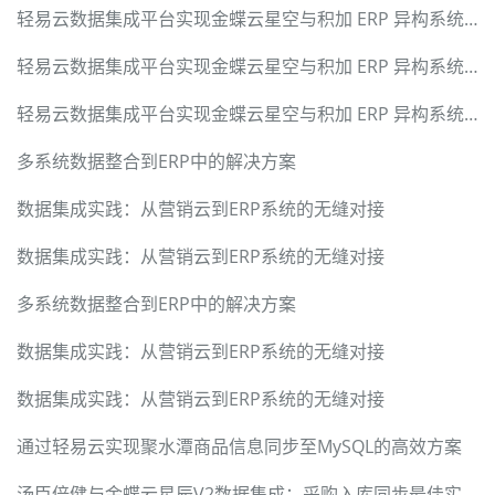
轻易云数据集成平台实现金蝶云星空与积加 ERP 异构系统无缝对接
轻易云数据集成平台实现金蝶云星空与积加 ERP 异构系统无缝对接
轻易云数据集成平台实现金蝶云星空与积加 ERP 异构系统无缝对接
多系统数据整合到ERP中的解决方案
数据集成实践：从营销云到ERP系统的无缝对接
数据集成实践：从营销云到ERP系统的无缝对接
多系统数据整合到ERP中的解决方案
数据集成实践：从营销云到ERP系统的无缝对接
数据集成实践：从营销云到ERP系统的无缝对接
通过轻易云实现聚水潭商品信息同步至MySQL的高效方案
汤臣倍健与金蝶云星辰V2数据集成：采购入库同步最佳实践