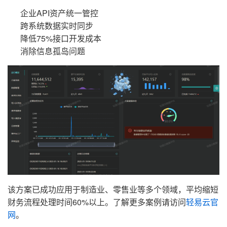
企业API资产统一管控
跨系统数据实时同步
降低75%接口开发成本
消除信息孤岛问题
该方案已成功应用于制造业、零售业等多个领域，平均缩短
财务流程处理时间60%以上。了解更多案例请访问
轻易云官
网
。