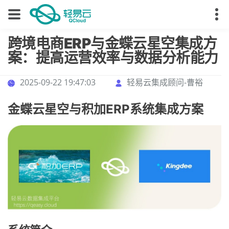
跨境电商ERP与金蝶云星空集成方
案：提高运营效率与数据分析能力
2025-09-22 19:47:03
轻易云集成顾问-曹裕
金蝶云星空与积加ERP系统集成方案