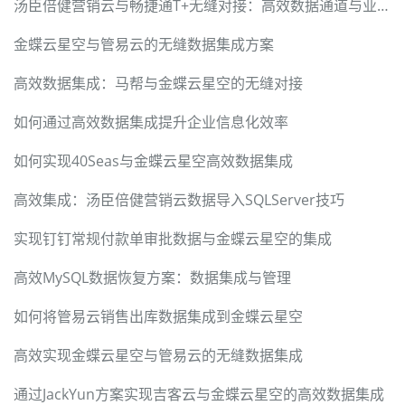
汤臣倍健营销云与畅捷通T+无缝对接：高效数据通道与业务价值升级
金蝶云星空与管易云的无缝数据集成方案
高效数据集成：马帮与金蝶云星空的无缝对接
如何通过高效数据集成提升企业信息化效率
如何实现40Seas与金蝶云星空高效数据集成
高效集成：汤臣倍健营销云数据导入SQLServer技巧
实现钉钉常规付款单审批数据与金蝶云星空的集成
高效MySQL数据恢复方案：数据集成与管理
如何将管易云销售出库数据集成到金蝶云星空
高效实现金蝶云星空与管易云的无缝数据集成
通过JackYun方案实现吉客云与金蝶云星空的高效数据集成