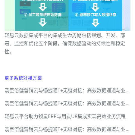
轻易云数据集成平台的集成生命周期包括规划、开发、部
署、监控和优化五个阶段，确保数据流动的持续性和稳定
性。
更多系统对接方案
汤臣倍健营销云与畅捷通T+无缝对接：高效数据通道与业务价值升级
汤臣倍健营销云与畅捷通T+无缝对接：高效数据通道与业务价值升级
轻易云平台助力领星ERP与用友U8集成实现高效业务流程
汤臣倍健营销云与畅捷通T+无缝对接：高效数据通道与业务价值升级