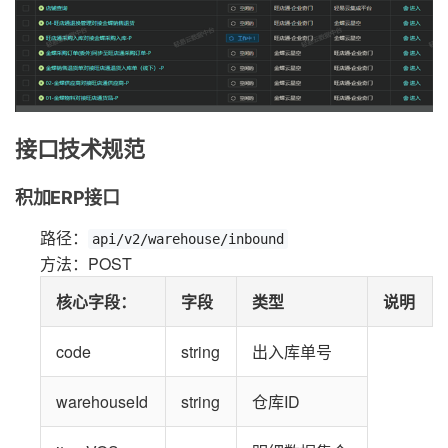
接口技术规范
积加ERP接口
路径：
api/v2/warehouse/inbound
方法：POST
核心字段：
字段
类型
说明
code
string
出入库单号
warehouseId
string
仓库ID