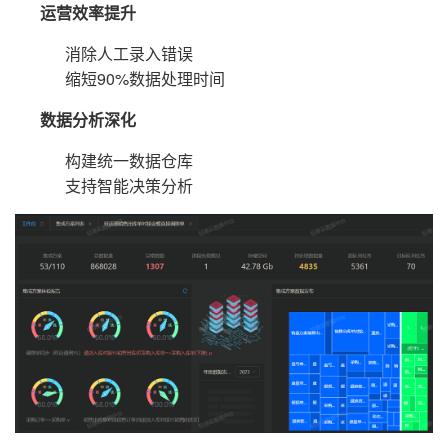
运营效率提升
消除人工录入错误
缩短90%数据处理时间
数据分析深化
构建统一数据仓库
支持智能决策分析