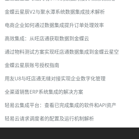
金蝶云星辰V2与聚水潭系统数据集成技术解析
电商企业如何通过数据集成提升订单处理效率
高效集成：从旺店通获取数据到金蝶云
通过物料测试方案实现旺店通数据集成到金蝶云星空
金蝶云星辰账号授权指南
用友U8与旺店通无缝对接实现企业数字化管理
全渠道销售ERP系统集成的解决方案
轻易云集成平台：查看已完成集成的软件和API资产
轻易云请求调度者的配置及运行机制解析