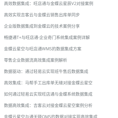
高效数据集成：旺店通与金蝶云星辰V2对接案例
高效实现吉客云与金蝶云销售出库单同步
企业版数据集成到金蝶云的技术案例分享
畅捷通T+与旺店通·企业奇门系统集成案例详解
金蝶云星空与旺店通WMS的数据集成方案
零售企业数据流高效集成案例解析
数据驱动：通过轻易云实现班牛售后数据集成
高效集成：马帮手工出库单无缝对接金蝶云星空
如何通过轻易云实现旺店通与金蝶系统数据集成
数据高效集成：吉客云对接金蝶云星空案例分析
金蝶云星空与通天晓OMS的数据对接实现高效集成