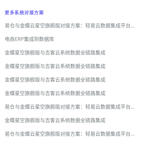
更多系统对接方案
易仓与金蝶云星空旗舰版对接方案：轻易云数据集成平台赋能跨境电商智能化运营
电商ERP集成到数据库
金蝶星空旗舰版与吉客云系统数据全链路集成
金蝶星空旗舰版与吉客云系统数据全链路集成
金蝶星空旗舰版与吉客云系统数据全链路集成
金蝶星空旗舰版与吉客云系统数据全链路集成
易仓与金蝶云星空旗舰版对接方案：轻易云数据集成平台赋能跨境电商智能化运营
金蝶星空旗舰版与吉客云系统数据全链路集成
易仓与金蝶云星空旗舰版对接方案：轻易云数据集成平台赋能跨境电商智能化运营