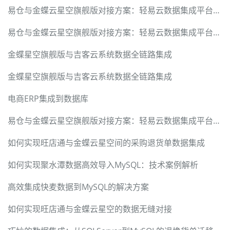
易仓与金蝶云星空旗舰版对接方案：轻易云数据集成平台赋能跨境电商智能化运营
易仓与金蝶云星空旗舰版对接方案：轻易云数据集成平台赋能跨境电商智能化运营
金蝶星空旗舰版与吉客云系统数据全链路集成
金蝶星空旗舰版与吉客云系统数据全链路集成
电商ERP集成到数据库
易仓与金蝶云星空旗舰版对接方案：轻易云数据集成平台赋能跨境电商智能化运营
如何实现旺店通与金蝶云星空间的采购退货单数据集成
如何实现聚水潭数据高效导入MySQL：技术案例解析
高效集成快麦数据到MySQL的解决方案
如何实现旺店通与金蝶云星空的数据无缝对接