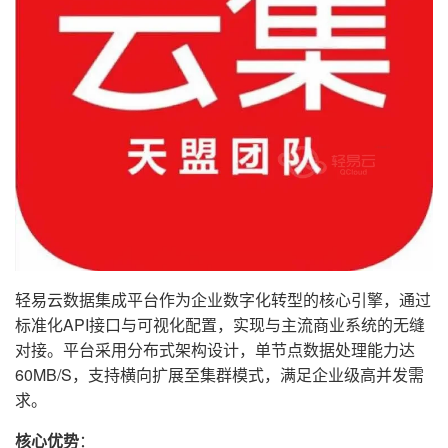
轻易云数据集成平台作为企业数字化转型的核心引擎，通过
标准化API接口与可视化配置，实现与主流商业系统的无缝
对接。平台采用分布式架构设计，单节点数据处理能力达
60MB/S，支持横向扩展至集群模式，满足企业级高并发需
求。
核心优势
：