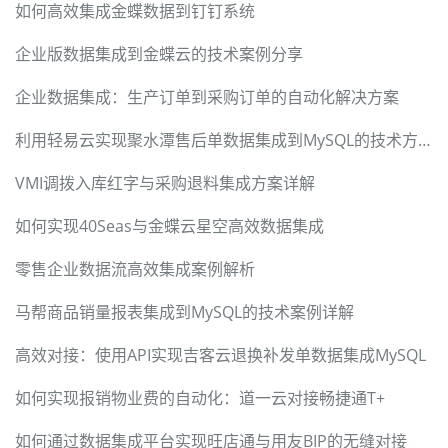
如何高效集成金蝶数据到钉钉系统
企业版数据集成到金蝶云的技术案例分享
企业数据集成：生产订单到采购订单的自动化解决方案
利用轻易云实现聚水潭售后单数据集成到MySQL的技术方案
VMI调拨入库红字与采购退料集成方案详解
如何实现40Seas与金蝶云星空高效数据集成
零售企业数据流高效集成案例解析
马帮商品销量报表集成到MySQL的技术案例详解
高效对接：使用API实现吉客云退换补发单数据集成MySQL
如何实现报销物业费的自动化：道一云对接畅捷通T+
如何通过数据集成平台实现旺店通与用友BIP的无缝对接