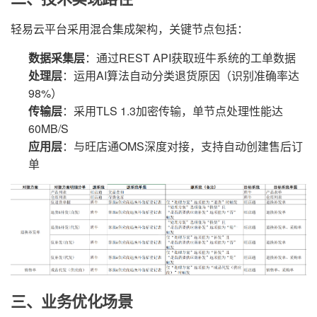
轻易云平台采用混合集成架构，关键节点包括：
数据采集层
：通过REST API获取班牛系统的工单数据
处理层
：运用AI算法自动分类退货原因（识别准确率达
98%）
传输层
：采用TLS 1.3加密传输，单节点处理性能达
60MB/S
应用层
：与旺店通OMS深度对接，支持自动创建售后订
单
三、业务优化场景