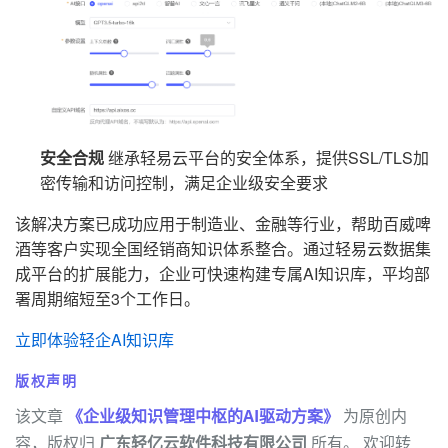
安全合规
继承轻易云平台的安全体系，提供SSL/TLS加
密传输和访问控制，满足企业级安全要求
该解决方案已成功应用于制造业、金融等行业，帮助百威啤
酒等客户实现全国经销商知识体系整合。通过轻易云数据集
成平台的扩展能力，企业可快速构建专属AI知识库，平均部
署周期缩短至3个工作日。
立即体验轻企AI知识库
版权声明
该文章
《企业级知识管理中枢的AI驱动方案》
为原创内
容，版权归
广东轻亿云软件科技有限公司
所有。 欢迎转