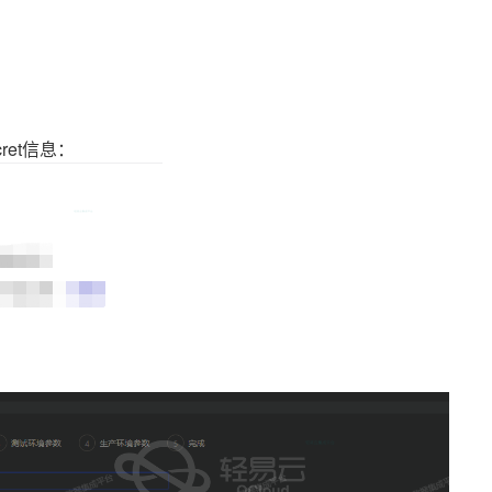
ret信息：