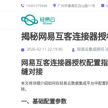
19301379948
广州市番禺区白山路11号
M
揭秘网易互客连接器授
2026-02-11 22:19:30
轻易云集成顾问-
网易互客连接器授权配置指
缝对接
本文将详细介绍如何在轻易云数据集成平台中配置
转。
一、基础配置参数