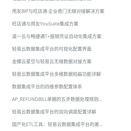
用友BIP与旺店通·企业奇门无缝对接解决方案
旺店通与用友YouSuite集成方案
道一云与畅捷通T+报销凭证自动化集成方案
轻易云数据集成平台的可视化配置界面
金蝶云星空与轻易云无缝数据对接方案
轻易云数据集成平台多维数据拍扁功能详解
数据集成平台的四维参数配置体系
AP_REFUNDBILL单据的五步数据处理规则解析
轻易云数据集成平台的双向调度配置详解
国产化ETL工具：轻易云数据集成平台的差异化优势