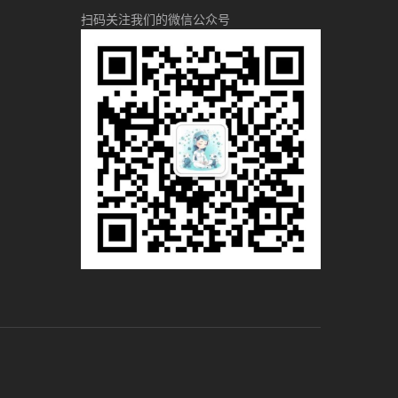
扫码关注我们的微信公众号