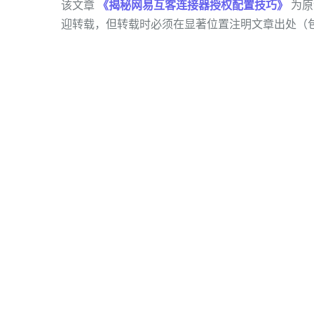
该文章
《揭秘网易互客连接器授权配置技巧》
为原
迎转载，但转载时必须在显著位置注明文章出处（