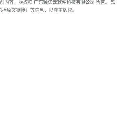
创内容，版权归
广东轻亿云软件科技有限公司
所有。 欢
包括原文链接）等信息，以尊重版权。