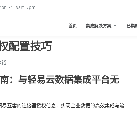
on-Fri: 9am-7pm
首页
集成解决方案
已集
权配置技巧
凃裕
南：与轻易云数据集成平台无
网易互客的连接器授权信息，实现企业数据的高效集成与流