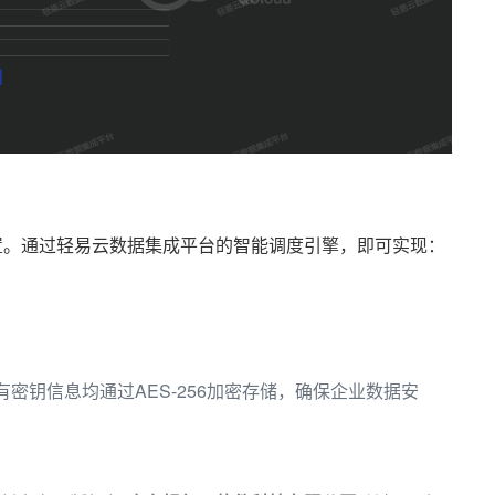
置。通过轻易云数据集成平台的智能调度引擎，即可实现：
密钥信息均通过AES-256加密存储，确保企业数据安