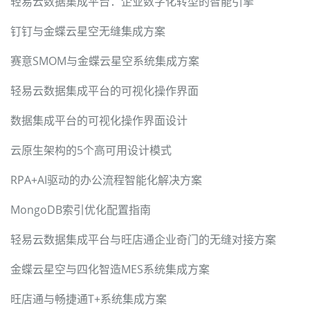
轻易云数据集成平台：企业数字化转型的智能引擎
钉钉与金蝶云星空无缝集成方案
赛意SMOM与金蝶云星空系统集成方案
轻易云数据集成平台的可视化操作界面
数据集成平台的可视化操作界面设计
云原生架构的5个高可用设计模式
RPA+AI驱动的办公流程智能化解决方案
MongoDB索引优化配置指南
轻易云数据集成平台与旺店通企业奇门的无缝对接方案
金蝶云星空与四化智造MES系统集成方案
旺店通与畅捷通T+系统集成方案