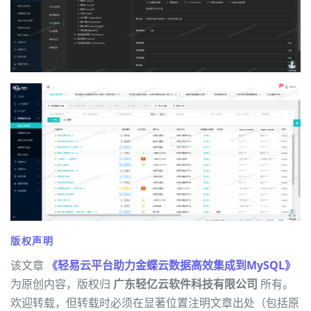
版权声明
该文章
《轻易云平台助力金蝶云数据高效集成到MySQL》
为原创内容，版权归
广东轻亿云软件科技有限公司
所有。
欢迎转载，但转载时必须在显著位置注明文章出处（包括原