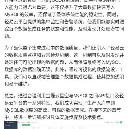
入能力显得尤为重要。这不仅提升了大量数据快速写入
MySQL的效率，还保证了整体系统性能的稳定性。同时，
轻易云平台提供的集中监控和告警系统，使我们能够实时跟
踪每个数据集成任务的状态和性能，及时发现并处理潜在问
题。
为了确保整个集成过程中的数据质量，我们还引入了轻易云
的数据质量监控和异常检测机制。这一机制可以及时发现并
处理任何可能出现的数据问题，从而保障最终写入MySQL
数据库的数据准确无误。此外，通过可视化的数据流设计工
具，我们可以直观地管理整个数据集成过程，使其更加透明
和易于维护。
总之，通过合理利用金蝶云星空与MySQL之间API接口及轻
易云平台的一系列特性，我们成功实现了生产入库单到
MySQL数据库的高效、可靠的数据集成。在接下来的章节
中，将进一步详细探讨具体实施步骤及技术要点。