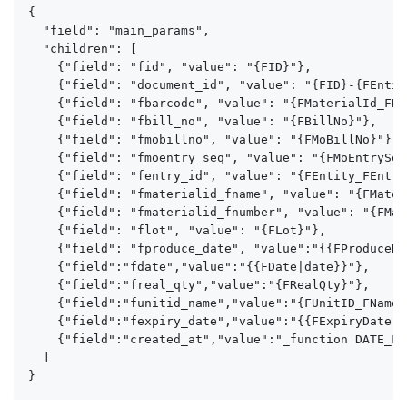
{

  "field": "main_params",

  "children": [

    {"field": "fid", "value": "{FID}"},

    {"field": "document_id", "value": "{FID}-{FEntit
    {"field": "fbarcode", "value": "{FMaterialId_FBA
    {"field": "fbill_no", "value": "{FBillNo}"},

    {"field": "fmobillno", "value": "{FMoBillNo}"},

    {"field": "fmoentry_seq", "value": "{FMoEntrySeq}
    {"field": "fentry_id", "value": "{FEntity_FEntryI
    {"field": "fmaterialid_fname", "value": "{FMater
    {"field": "fmaterialid_fnumber", "value": "{FMat
    {"field": "flot", "value": "{FLot}"},

    {"field": "fproduce_date", "value":"{{FProduceDa
    {"field":"fdate","value":"{{FDate|date}}"},

    {"field":"freal_qty","value":"{FRealQty}"},

    {"field":"funitid_name","value":"{FUnitID_FName}"
    {"field":"fexpiry_date","value":"{{FExpiryDate|d
    {"field":"created_at","value":"_function DATE_FO
  ]

}