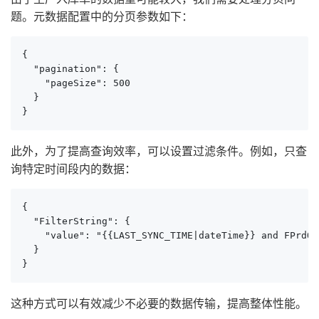
题。元数据配置中的分页参数如下：
{

  "pagination": {

    "pageSize": 500

  }

}
此外，为了提高查询效率，可以设置过滤条件。例如，只查
询特定时间段内的数据：
{

  "FilterString": {

    "value": "{{LAST_SYNC_TIME|dateTime}} and FPrdOr
  }

}
这种方式可以有效减少不必要的数据传输，提高整体性能。