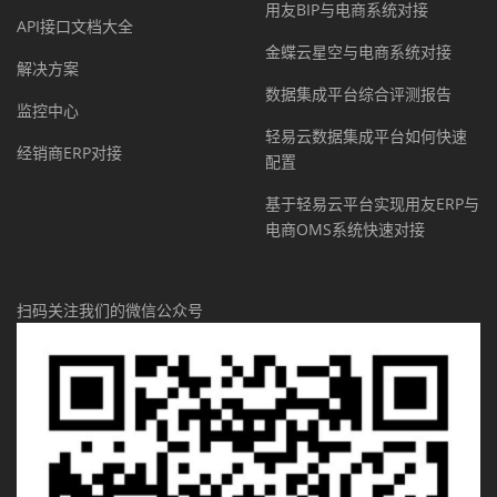
用友BIP与电商系统对接
API接口文档大全
金蝶云星空与电商系统对接
解决方案
数据集成平台综合评测报告
监控中心
轻易云数据集成平台如何快速
经销商ERP对接
配置
基于轻易云平台实现用友ERP与
电商OMS系统快速对接
扫码关注我们的微信公众号