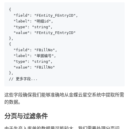
{

  "field": "FEntity_FEntryID",

  "label": "明细id",

  "type": "string",

  "value": "FEntity_FEntryID"

},

{

  "field": "FBillNo",

  "label": "单据编号",

  "type": "string",

  "value": "FBillNo"

},

// 更多字段...
这些字段确保我们能够准确地从金蝶云星空系统中提取所需
的数据。
分页与过滤条件
由于生产入库单的数据量可能较大，我们需要处理分页问