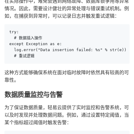
在实际操作中，难免会遇到网络故障、数据库锁争用等异常
情况。因此，需要设计健壮的异常处理与错误重试机制。例
如，在捕获到异常时，可以记录日志并触发重试逻辑：
try:

  # 数据插入操作

except Exception as e:

  log.error("Data insertion failed: %s" % str(e))

  # 重试逻辑
这种方式能够确保系统在面对临时故障时依然具有较高的可
靠性。
数据质量监控与告警
为了保证数据质量，轻易云提供了实时监控和告警系统，可
以及时发现并处理数据问题。例如，通过设置特定阈值，当
某个指标超过阈值时触发告警：