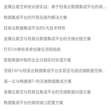
金蝶云星空系统对接实战：基于轻易云数据集成平台的高效解决方案
数据集成平台的可视化操作解决方案
轻易云数据集成平台的5大技术特性
金蝶云星空与轻易云数据集成平台的无缝对接方案
钉钉OA审批表单创建全流程指南
智能数据中枢的企业分销实时处理方案
领星ERP与轻易云数据集成平台实现亚马逊店铺数据无缝对接
道一云与畅捷通T+的无缝数据集成方案
金蝶云星空与轻易云集成平台的无缝数据对接方案
数据集成平台的高效接口配置方案