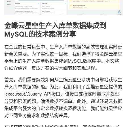
金蝶云星空生产入库单数据集成到
MySQL的技术案例分享
在企业的日常运营中，生产入库单数据的高效管理和实时更
新至关重要。为了实现这一目标，我们选择了将金蝶云星空
平台上的生产入库单数据集成到MySQL数据库中。本文将
详细介绍这一集成方案的技术细节和实现过程。
首先，我们需要解决如何从金蝶云星空系统中可靠地获取生
产入库单数据的问题。为此，我们利用了金蝶云星空提供的
API接口，该接口支持定时抓取并处理
executeBillQuery
分页和限流问题，确保数据不漏单。此外，通过轻易云数据
集成平台强大的自定义数据转换逻辑功能，我们能够灵活应
对不同业务需求和数据结构差异。
在将获取的数据写入MySQL数据库时，高吞吐量的数据写