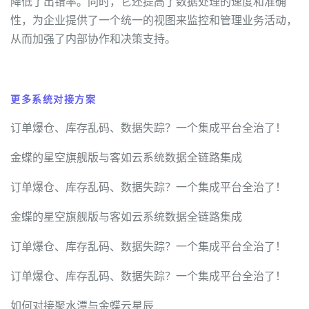
降低了出错率。同时，它还提高了数据处理的速度和准确
性，为企业提供了一个统一的视图来监控和管理业务活动，
从而加强了内部协作和决策支持。
更多系统对接方案
订单爆仓、库存乱码、数据失踪？一个集成平台全治了！
金蝶的星空旗舰版与客如云系统数据全链路集成
订单爆仓、库存乱码、数据失踪？一个集成平台全治了！
金蝶的星空旗舰版与客如云系统数据全链路集成
订单爆仓、库存乱码、数据失踪？一个集成平台全治了！
订单爆仓、库存乱码、数据失踪？一个集成平台全治了！
如何对接聚水潭与金蝶云星辰