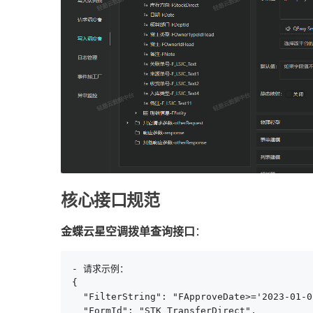
核心接口规范
金蝶云星空调拨单查询接口
：
- 请求示例：

{

  "FilterString": "FApproveDate>='2023-01-0
  "FormId": "STK_TransferDirect",
