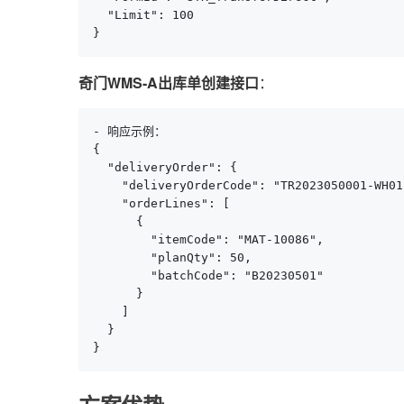
  "Limit": 100

}
奇门WMS-A出库单创建接口
：
- 响应示例：

{

  "deliveryOrder": {

    "deliveryOrderCode": "TR2023050001-WH01"
    "orderLines": [

      {

        "itemCode": "MAT-10086",

        "planQty": 50,

        "batchCode": "B20230501"

      }

    ]

  }

}