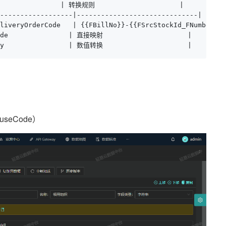
              | 转换规则                     |

------------------|------------------------------|

liveryOrderCode   | {{FBillNo}}-{{FSrcStockId_FNumber}} 
ode               | 直接映射                     |

Qty                | 数值转换                     |
useCode）