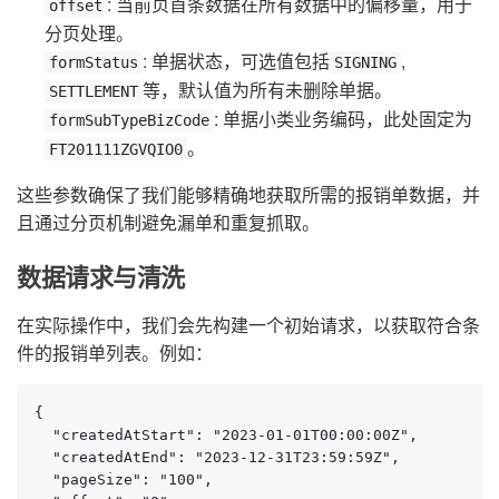
: 当前页首条数据在所有数据中的偏移量，用于
offset
分页处理。
: 单据状态，可选值包括
,
formStatus
SIGNING
等，默认值为所有未删除单据。
SETTLEMENT
: 单据小类业务编码，此处固定为
formSubTypeBizCode
。
FT201111ZGVQIO0
这些参数确保了我们能够精确地获取所需的报销单数据，并
且通过分页机制避免漏单和重复抓取。
数据请求与清洗
在实际操作中，我们会先构建一个初始请求，以获取符合条
件的报销单列表。例如：
{

  "createdAtStart": "2023-01-01T00:00:00Z",

  "createdAtEnd": "2023-12-31T23:59:59Z",

  "pageSize": "100",
