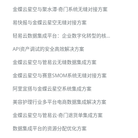
金蝶云星空与聚水潭·奇门系统无缝对接方案
易快报与金蝶云星空无缝对接方案
轻易云数据集成平台：企业数字化转型的核心引擎
API资产调试的安全高效解决方案
金蝶云星空与管易云无缝数据集成方案
金蝶云星空与赛意SMOM系统无缝对接方案
阿里宜搭与金蝶云星空系统集成方案
美容护理行业多平台电商数据集成解决方案
金蝶云星空与管易云·奇门退货单集成方案
数据集成平台的资源分配优化方案