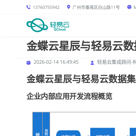
13760755942
广州市番禺区白山路11号
M
金蝶云星辰与轻易云数
2026-02-14 16:49:45
轻易云集成顾问-
金蝶云星辰与轻易云数据集
企业内部应用开发流程概览