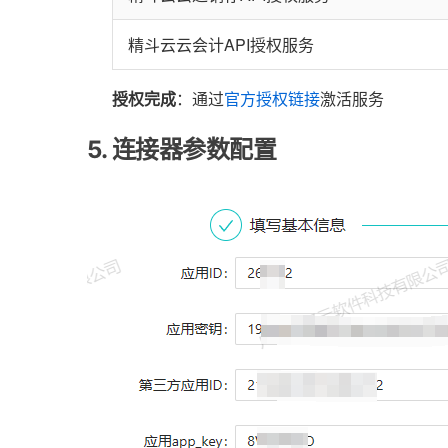
精斗云云会计API授权服务
授权完成
：通过
官方授权链接
激活服务
5. 连接器参数配置