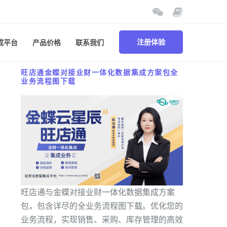
成平台
产品价格
联系我们
注册体验
旺店通金蝶对接业财一体化数据集成方案包全
业务流程图下载
旺店通与金蝶对接业财一体化数据集成方案
包，包含详尽的全业务流程图下载。优化您的
业务流程，实现销售、采购、库存管理的高效