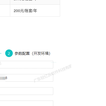
200元/账套/年