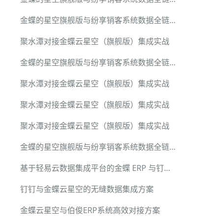
金蝶的星空旗舰版与纷享销客系统数据全链路集成
聚水潭对接金蝶云星空（旗舰版）集成实战
金蝶的星空旗舰版与纷享销客系统数据全链路集成
聚水潭对接金蝶云星空（旗舰版）集成实战
聚水潭对接金蝶云星空（旗舰版）集成实战
聚水潭对接金蝶云星空（旗舰版）集成实战
金蝶的星空旗舰版与纷享销客系统数据全链路集成
基于轻易云数据集成平台的金蝶 ERP 与钉钉系统接口对接解决方案
钉钉与金蝶云星空的无缝数据集成方案
金蝶云星空与伯俊ERP系统高效对接方案