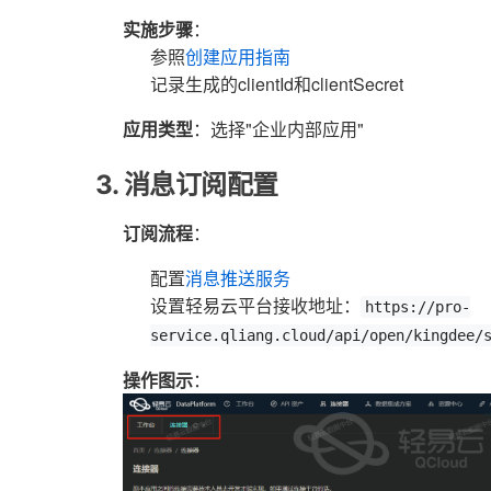
实施步骤
：
参照
创建应用指南
记录生成的clientId和clientSecret
应用类型
：选择"企业内部应用"
3. 消息订阅配置
订阅流程
：
配置
消息推送服务
设置轻易云平台接收地址：
https://pro-
service.qliang.cloud/api/open/kingdee
操作图示
：