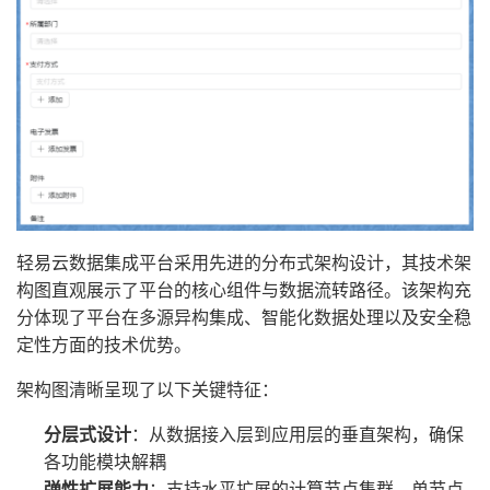
轻易云数据集成平台采用先进的分布式架构设计，其技术架
构图直观展示了平台的核心组件与数据流转路径。该架构充
分体现了平台在多源异构集成、智能化数据处理以及安全稳
定性方面的技术优势。
架构图清晰呈现了以下关键特征：
分层式设计
：从数据接入层到应用层的垂直架构，确保
各功能模块解耦
弹性扩展能力
：支持水平扩展的计算节点集群，单节点