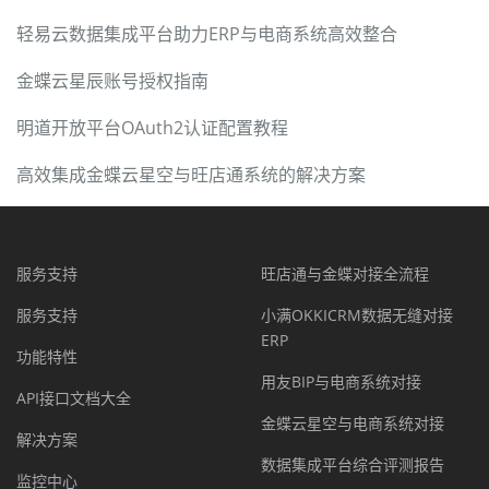
轻易云数据集成平台助力ERP与电商系统高效整合
金蝶云星辰账号授权指南
明道开放平台OAuth2认证配置教程
高效集成金蝶云星空与旺店通系统的解决方案
服务支持
旺店通与金蝶对接全流程
服务支持
小满OKKICRM数据无缝对接
ERP
功能特性
用友BIP与电商系统对接
API接口文档大全
金蝶云星空与电商系统对接
解决方案
数据集成平台综合评测报告
监控中心