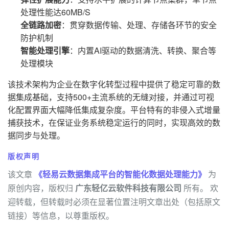
处理性能达60MB/S
全链路加密
：贯穿数据传输、处理、存储各环节的安全
防护机制
智能处理引擎
：内置AI驱动的数据清洗、转换、聚合等
处理模块
该技术架构为企业在数字化转型过程中提供了稳定可靠的数
据集成基础，支持500+主流系统的无缝对接，并通过可视
化配置界面大幅降低集成复杂度。平台特有的非侵入式增量
捕获技术，在保证业务系统稳定运行的同时，实现高效的数
据同步与处理。
版权声明
该文章
《轻易云数据集成平台的智能化数据处理能力》
为
原创内容，版权归
广东轻亿云软件科技有限公司
所有。 欢
迎转载，但转载时必须在显著位置注明文章出处（包括原文
链接）等信息，以尊重版权。