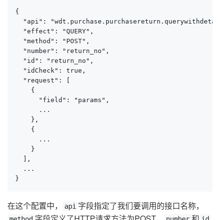
{

  "api": "wdt.purchase.purchasereturn.querywithdetail
  "effect": "QUERY",

  "method": "POST",

  "number": "return_no",

  "id": "return_no",

  "idCheck": true,

  "request": [

    {

      "field": "params",

      ...

    },

    {

      ...

    }

  ],

  ...

}
在这个配置中，
字段指定了我们要调用的接口名称，
api
字段定义了HTTP请求方法为POST，
和
method
number
id