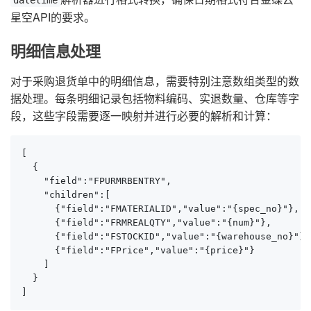
datetime
星空API的要求。
明细信息处理
对于采购退货单中的明细信息，需要特别注意数组类型的数
据处理。每条明细记录包括物料编码、实退数量、仓库等字
段，这些字段需要逐一映射并进行必要的解析和计算：
[

  {

    "field":"FPURMRBENTRY",

    "children":[

      {"field":"FMATERIALID","value":"{spec_no}"},

      {"field":"FRMREALQTY","value":"{num}"},

      {"field":"FSTOCKID","value":"{warehouse_no}"},

      {"field":"FPrice","value":"{price}"}

    ]

  }

]