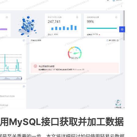
用MySQL接口获取并加工数据
据是至关重要的一步。本文将详细探讨如何使用轻易云数据