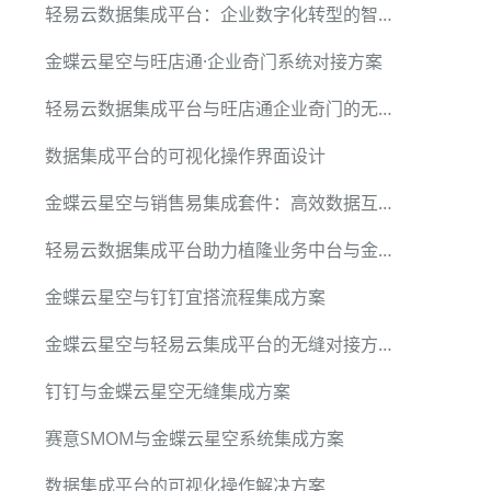
轻易云数据集成平台：企业数字化转型的智能引擎
金蝶云星空与旺店通·企业奇门系统对接方案
轻易云数据集成平台与旺店通企业奇门的无缝对接方案
数据集成平台的可视化操作界面设计
金蝶云星空与销售易集成套件：高效数据互通解决方案
轻易云数据集成平台助力植隆业务中台与金蝶云星空无缝集成
金蝶云星空与钉钉宜搭流程集成方案
金蝶云星空与轻易云集成平台的无缝对接方案
钉钉与金蝶云星空无缝集成方案
赛意SMOM与金蝶云星空系统集成方案
数据集成平台的可视化操作解决方案