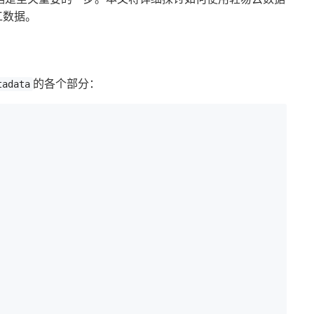
工数据。
的各个部分：
tadata