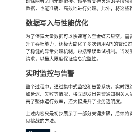
确保两者之间无缝衔接。该平台支持灵活的字段映
数据，也能准确、高效地进行处理。此外，将这些
数据写入与性能优化
为了保障大量数据可以快速写入至金蝶云星空，需要
升了吞吐能力，还极大简化了多次调用API的繁琐
了稳健的异常处理机制，包括错误重试机制。当发
请求，以最大限度保证信息完整性。
实时监控与告警
整个过程中，通过集中式监控和告警系统，实时跟
如延迟、失败等情况，将立即发出告警通知相关人
高了整体运行效率，还大幅提升了业务透明度。
上述内容只是初步展示了一部分关键步骤，后续将
见挑战的方法。