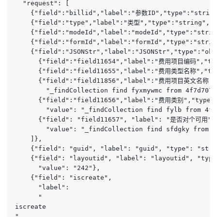
  "request": [

    {"field":"billid","label":"参数ID","type":"st
    {"field":"type","label":"类型","type":"string","d
    {"field":"modeId","label":"modeId","type":"str
    {"field":"formId","label":"formId","type":"strin
    {"field":"JSONStr","label":"JSONStr","type":"obj
      {"field":"field11654","label":"费用项目编码","type
      {"field":"field11655","label":"费用类型名称","type
      {"field":"field11856","label":"费用项目英文名称","t
        "_findCollection find fyxmywmc from 4f7d7071
      {"field":"field11656","label":"费用类别","type":
        "value": "_findCollection find fylb from 4f7
      {"field": "field11657", "label": "是否对个可用", "
        "value": "_findCollection find sfdgky from 4
    ]},

    {"field": "guid", "label": "guid", "type": "stri
    {"field": "layoutid", "label": "layoutid", "type
      "value": "242"},

    {"field": "iscreate", 

      "label": 

      "

iscreate

",
