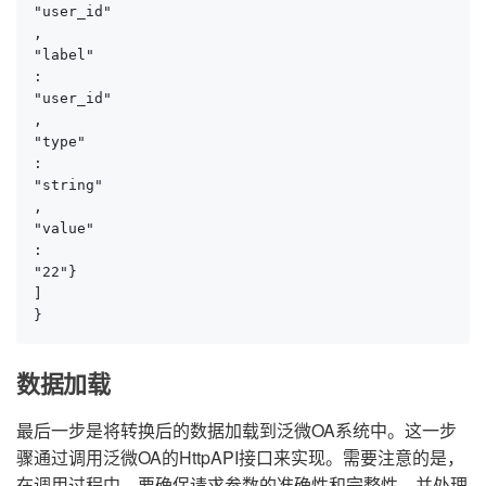
"user_id"

,

"label"

:

"user_id"

,

"type"

:

"string"

,

"value"

:

"22"}

]

}
数据加载
最后一步是将转换后的数据加载到泛微OA系统中。这一步
骤通过调用泛微OA的HttpAPI接口来实现。需要注意的是，
在调用过程中，要确保请求参数的准确性和完整性，并处理