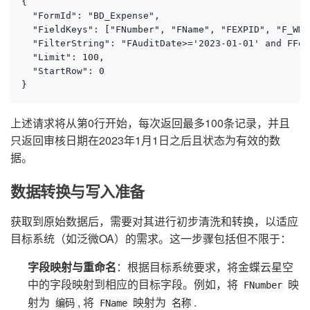
{

  "FormId": "BD_Expense",

  "FieldKeys": ["FNumber", "FName", "FEXPID", "F_WMM
  "FilterString": "FAuditDate>='2023-01-01' and FFor
  "Limit": 100,

  "StartRow": 0

}
上述请求将从第0行开始，每次返回最多100条记录，并且
只返回审核日期在2023年1月1日之后且状态为有效的数
据。
数据转换与写入准备
获取到原始数据后，需要对其进行初步清洗和转换，以适应
目标系统（如泛微OA）的需求。这一步骤包括但不限于：
字段映射与重命名
：根据目标系统要求，将金蝶云星空
中的字段映射到相应的目标字段。例如，将
映
FNumber
射为
, 将
映射为
.
编码
FName
名称