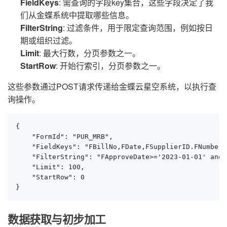
FieldKeys
: 需查询的字段key集合，这些字段决定了我
们从金蝶系统中提取哪些信息。
FilterString
: 过滤条件，用于限定查询范围，例如按日
期或组织过滤。
Limit
: 最大行数，分页参数之一。
StartRow
: 开始行索引，分页参数之一。
这些参数通过POST请求传递给金蝶云星空系统，以执行查
询操作。
{

    "FormId": "PUR_MRB",

    "FieldKeys": "FBillNo,FDate,FSupplierID.FNumber,
    "FilterString": "FApproveDate>='2023-01-01' and 
    "Limit": 100,

    "StartRow": 0

}
数据获取与初步加工