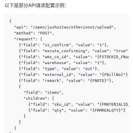
以下是部分API请求配置示例：
{

  "api": "/open/jushuitan/otherinout/upload",

  "method": "POST",

  "request": [

    {"field": "is_confirm", "value": "1"},

    {"field": "excute_confirming", "value": "true"},

    {"field": "wms_co_id", "value": "{FSTOCKID_FNumbe
    {"field": "warehouse", "value": "1"},

    {"field": "type", "value": "out"},

    {"field": "external_id", "value": "{FBillNo}"},

    {"field": "remark", "value": "{FNOTE}"},

    {

      "field": "items",

      "children": [

        {"field": "sku_id", "value": "{FMATERIALID_F
        {"field": "qty", "value": "{FRMREALQTY}"}

      ]

    }

  ]
