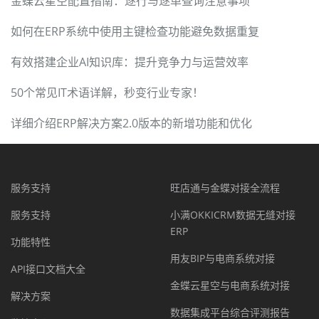
金蝶云星空配置指南：逐行与逐单查询注意事项
如何在ERP系统中使用主键检查功能避免数据重复
有效搭建企业AI知识库：提升竞争力与运营效率
50个常见IT术语详解，秒变行业专家！
详细介绍ERP解决方案2.0版本的新增功能和优化
服务支持
旺店通与金蝶对接全流程
服务支持
小满OKKICRM数据无缝对接
ERP
功能特性
用友BIP与电商系统对接
API接口文档大全
金蝶云星空与电商系统对接
解决方案
数据集成平台综合评测报告