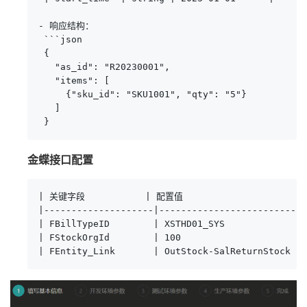
- 响应结构：

 ```json

 {

   "as_id": "R20230001",

   "items": [

     {"sku_id": "SKU1001", "qty": "5"}

   ]

 }
金蝶接口配置
| 关键字段           | 配置值                       
|--------------------|---------------------------
| FBillTypeID        | XSTHD01_SYS               
| FStockOrgId        | 100                       
| FEntity_Link       | OutStock-SalReturnStock