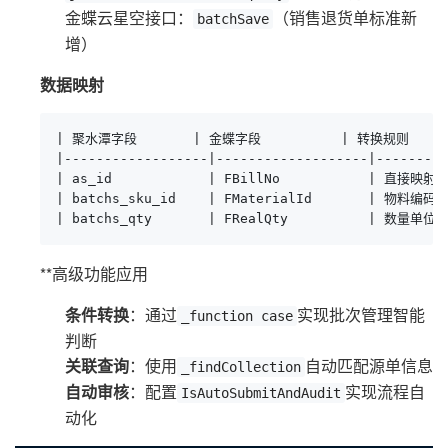
金蝶云星空接口：
（销售退货单标准新
batchSave
增）
数据映射
| 聚水潭字段       | 金蝶字段          | 转换规则       
|------------------|-------------------|---------
| as_id            | FBillNo           | 直接映射  
| batchs_sku_id    | FMaterialId       | 物料编码转
| batchs_qty       | FRealQty          | 数量单位
**高级功能应用
条件转换
：通过
实现批次管理智能
_function case
判断
关联查询
：使用
自动匹配源单信息
_findCollection
自动审核
：配置
实现流程自
IsAutoSubmitAndAudit
动化