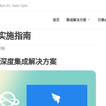
on-Fri: 9am-7pm
首页
集成解决方案
已集
实施指南
凃裕
深度集成解决方案