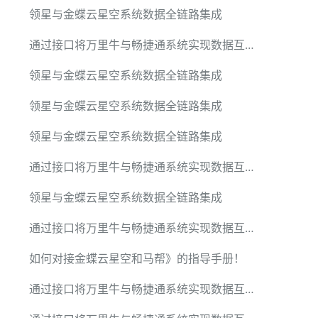
领星与金蝶云星空系统数据全链路集成
通过接口将万里牛与畅捷通系统实现数据互通
领星与金蝶云星空系统数据全链路集成
领星与金蝶云星空系统数据全链路集成
领星与金蝶云星空系统数据全链路集成
通过接口将万里牛与畅捷通系统实现数据互通
领星与金蝶云星空系统数据全链路集成
通过接口将万里牛与畅捷通系统实现数据互通
如何对接金蝶云星空和马帮》的指导手册！
通过接口将万里牛与畅捷通系统实现数据互通