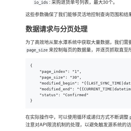
: 采购退货单号列表，最大30个。
io_ids
这些参数确保了我们能够灵活地控制查询范围和结
数据请求与分页处理
为了高效地从聚水潭系统中获取大量数据，我们需
来控制每页的数据量，并逐页抓取直至
page_size
{

    "page_index": "1",

    "page_size": "30",

    "modified_begin": "{{LAST_SYNC_TIME|dat
    "modified_end": "{{CURRENT_TIME|datetime
    "status": "Confirmed"

}
在实际操作中，可以使用循环或递归方式不断调整
注意对API限流机制的处理，以避免触发源系统的