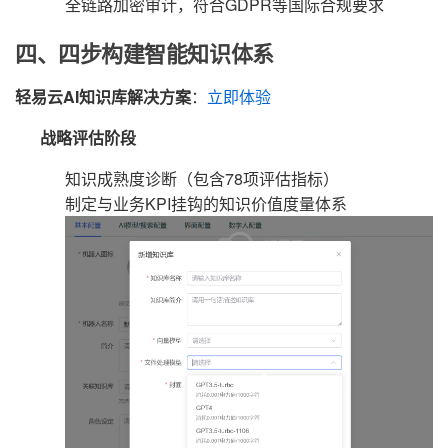
全链路加密审计，符合GDPR等国际合规要求
四、四步构建智能知识体系
轻易云AI知识库解决方案
：
立即体验
战略评估阶段
知识成熟度诊断（包含78项评估指标）
制定与业务KPI挂钩的知识价值度量体系