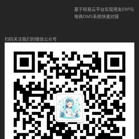
基于轻易云平台实现用友ERP与
电商OMS系统快速对接
扫码关注我们的微信公众号