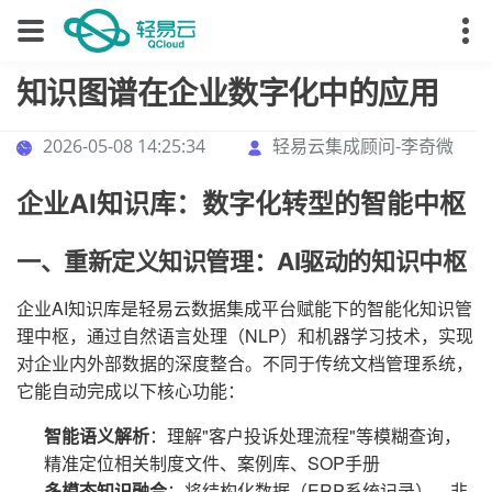
知识图谱在企业数字化中的应用
2026-05-08 14:25:34
轻易云集成顾问-李奇微
企业AI知识库：数字化转型的智能中枢
一、重新定义知识管理：AI驱动的知识中枢
企业AI知识库是轻易云数据集成平台赋能下的智能化知识管
理中枢，通过自然语言处理（NLP）和机器学习技术，实现
对企业内外部数据的深度整合。不同于传统文档管理系统，
它能自动完成以下核心功能：
智能语义解析
：理解"客户投诉处理流程"等模糊查询，
精准定位相关制度文件、案例库、SOP手册
多模态知识融合
：将结构化数据（ERP系统记录）、非