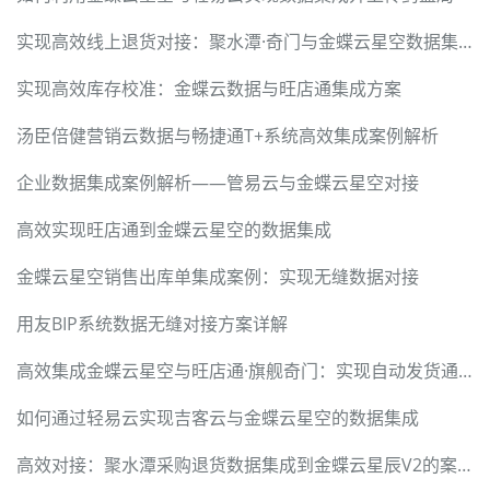
实现高效线上退货对接：聚水潭·奇门与金蝶云星空数据集成
实现高效库存校准：金蝶云数据与旺店通集成方案
汤臣倍健营销云数据与畅捷通T+系统高效集成案例解析
企业数据集成案例解析——管易云与金蝶云星空对接
高效实现旺店通到金蝶云星空的数据集成
金蝶云星空销售出库单集成案例：实现无缝数据对接
用友BIP系统数据无缝对接方案详解
高效集成金蝶云星空与旺店通·旗舰奇门：实现自动发货通知单处理
如何通过轻易云实现吉客云与金蝶云星空的数据集成
高效对接：聚水潭采购退货数据集成到金蝶云星辰V2的案例分享