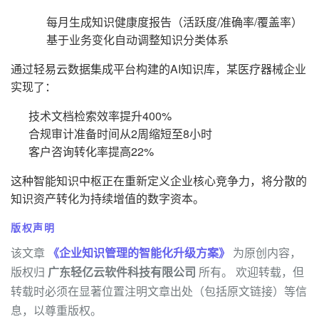
每月生成知识健康度报告（活跃度/准确率/覆盖率）
基于业务变化自动调整知识分类体系
通过轻易云数据集成平台构建的AI知识库，某医疗器械企业
实现了：
技术文档检索效率提升400%
合规审计准备时间从2周缩短至8小时
客户咨询转化率提高22%
这种智能知识中枢正在重新定义企业核心竞争力，将分散的
知识资产转化为持续增值的数字资本。
版权声明
该文章
《企业知识管理的智能化升级方案》
为原创内容，
版权归
广东轻亿云软件科技有限公司
所有。 欢迎转载，但
转载时必须在显著位置注明文章出处（包括原文链接）等信
息，以尊重版权。