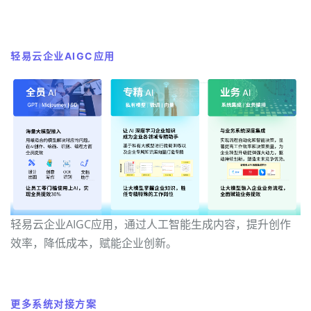
轻易云企业AIGC应用
轻易云企业AIGC应用，通过人工智能生成内容，提升创作
效率，降低成本，赋能企业创新。
更多系统对接方案