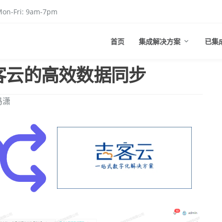
on-Fri: 9am-7pm
首页
集成解决方案
已集
客云的高效数据同步
冯潇