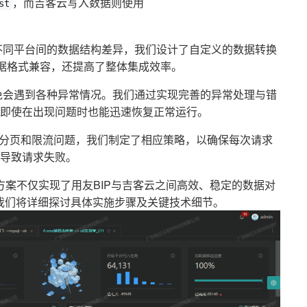
，而吉客云写入数据则使用
st
不同平台间的数据结构差异，我们设计了自定义的数据转换
数据格式兼容，还提高了整体集成效率。
免会遇到各种异常情况。我们通过实现完善的异常处理与错
即使在出现问题时也能迅速恢复正常运行。
在的分页和限流问题，我们制定了相应策略，以确保每次请求
导致请求失败。
品”方案不仅实现了用友BIP与吉客云之间高效、稳定的数据对
我们将详细探讨具体实施步骤及关键技术细节。