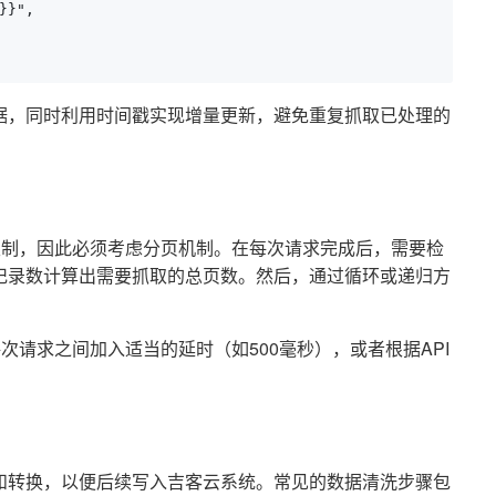
}",

据，同时利用时间戳实现增量更新，避免重复抓取已处理的
限制，因此必须考虑分页机制。在每次请求完成后，需要检
记录数计算出需要抓取的总页数。然后，通过循环或递归方
次请求之间加入适当的延时（如500毫秒），或者根据API
和转换，以便后续写入吉客云系统。常见的数据清洗步骤包