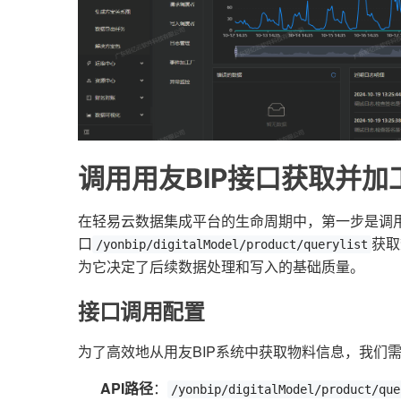
调用用友BIP接口获取并加
在轻易云数据集成平台的生命周期中，第一步是调用
口
获取
/yonbip/digitalModel/product/querylist
为它决定了后续数据处理和写入的基础质量。
接口调用配置
为了高效地从用友BIP系统中获取物料信息，我们
API路径
：
/yonbip/digitalModel/product/que