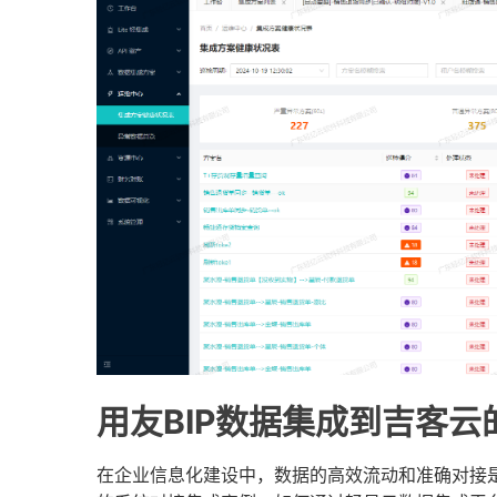
用友BIP数据集成到吉客
在企业信息化建设中，数据的高效流动和准确对接