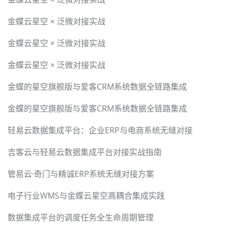
金蝶云星空 × 泛微对接实战
金蝶云星空 × 泛微对接实战
金蝶云星空 × 泛微对接实战
金蝶的星空旗舰版与爱客CRM系统数据全链路集成
金蝶的星空旗舰版与爱客CRM系统数据全链路集成
轻易云数据集成平台：企业ERP与电商系统无缝对接
吉客云与轻易云数据集成平台对接实战指南
管易云·奇门与精诚ERP系统无缝对接方案
电子行业WMS与金蝶云星空高耦合集成实践
数据集成平台的调度任务全生命周期管理