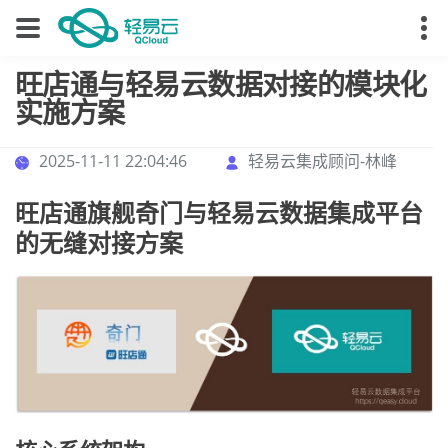
旺店通与轻易云数据对接的模块化
实施方案
2025-11-11 22:04:46
轻易云集成顾问-林峰
旺店通旗舰奇门与轻易云数据集成平台
的无缝对接方案