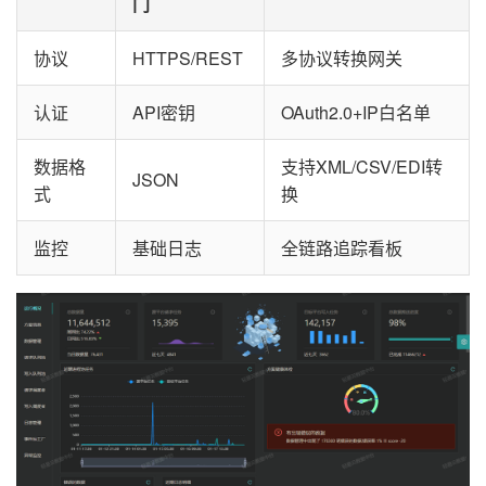
门
协议
HTTPS/REST
多协议转换网关
认证
API密钥
OAuth2.0+IP白名单
数据格
支持XML/CSV/EDI转
JSON
式
换
监控
基础日志
全链路追踪看板