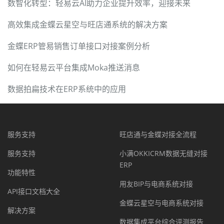
数智化转型：轻易云AI助力企业提升效率，迎接未来
高效集成金蝶云星空与旺店通系统的解决方案
金蝶ERP管易销售订单接口对接案例分析
如何在轻易云平台集成Moka推送消息
数据拍扁技术在ERP系统中的应用
服务支持
旺店通与金蝶对接全流程
服务支持
小满OKKICRM数据无缝对接
ERP
功能特性
用友BIP与电商系统对接
API接口文档大全
金蝶云星空与电商系统对接
解决方案
数据集成平台综合评测报告