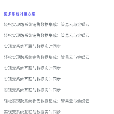
更多系统对接方案
轻松实现跨系统销售数据集成：管易云与金蝶云
轻松实现跨系统销售数据集成：管易云与金蝶云
实现双系统互联与数据实时同步
轻松实现跨系统销售数据集成：管易云与金蝶云
实现双系统互联与数据实时同步
实现双系统互联与数据实时同步
实现双系统互联与数据实时同步
轻松实现跨系统销售数据集成：管易云与金蝶云
实现双系统互联与数据实时同步