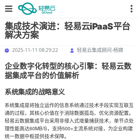
集成技术演进：轻易云iPaaS平台
解决方案
2025-11-11 08:29:22
轻易云集成顾问-杨嫦
企业数字化转型的核心引擎：轻易云数
据集成平台的价值解析
系统集成的战略意义
系统集成是将独立运作的信息系统通过技术手段实现互联互
通的过程，其核心价值在于消除数据孤岛、优化资源配置。
轻易云数据集成平台采用非侵入式增量捕获技术，单节点处
理性能高达60MB/S，支持500+主流系统对接，为企业构建
统一数据中枢提供技术保障。