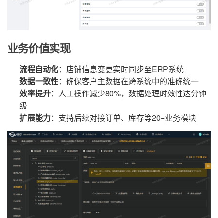
业务价值实现
流程自动化
：店铺信息变更实时同步至ERP系统
数据一致性
：确保客户主数据在跨系统中的准确统一
效率提升
：人工操作减少80%，数据处理时效性达分钟
级
扩展能力
：支持后续对接订单、库存等20+业务模块