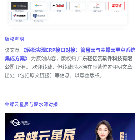
版权声明
该文章
《轻松实现ERP接口对接：管易云与金蝶云星空系统
集成方案》
为原创内容，版权归
广东轻亿云软件科技有限
公司
所有。 欢迎转载，但转载时必须在显著位置注明文章
出处（包括原文链接）等信息，以尊重版权。
金蝶云星辰与聚水潭对接