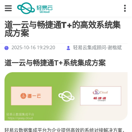
道一云与畅捷通T+的高效系统集
成方案
2025-10-16 19:29:20
轻易云集成顾问-谢楷斌
道一云与畅捷通T+系统集成方案
轻易云数据集成平台为企业提供高效的系统对接解决方案，