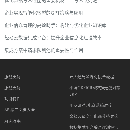
优化数据写入性能的重要机制——写入队列池
企业实现智能化转型的GPT策略与应用
企业信息管理的高效助手：构建与优化企业知识库
轻易云数据集成平台：提升企业信息化建设效率
集成方案中请求队列池的重要性与作用
服务支持
旺店通与金蝶对接全流程
服务支持
小满OKKICRM数据无缝对接
ERP
功能特性
用友BIP与电商系统对接
API接口文档大全
金蝶云星空与电商系统对接
解决方案
数据集成平台综合评测报告