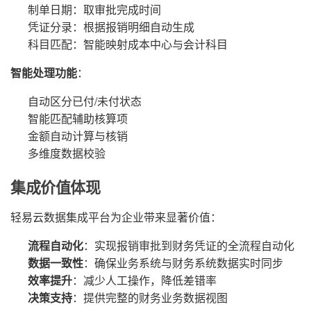
制单日期：取审批完成时间
凭证分录：根据报销明细自动生成
科目匹配：智能映射成本中心与会计科目
智能处理功能
：
自动区分已付/未付状态
智能匹配辅助核算项
金额自动计算与核销
多维度数据校验
集成价值体现
轻易云数据集成平台为企业带来显著价值：
流程自动化
：实现报销审批到财务凭证的全流程自动化
数据一致性
：确保业务系统与财务系统数据实时同步
效率提升
：减少人工操作，降低差错率
决策支持
：提供完整的财务业务数据视图