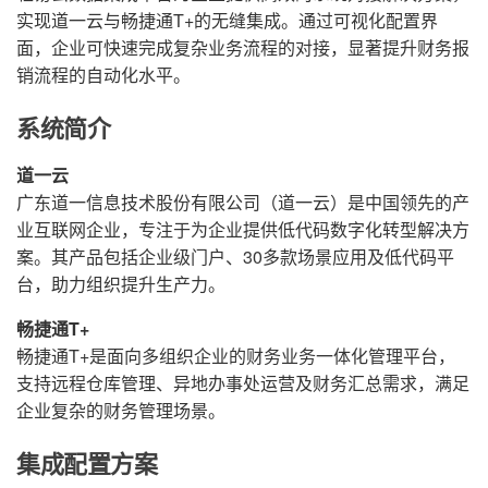
实现道一云与畅捷通T+的无缝集成。通过可视化配置界
面，企业可快速完成复杂业务流程的对接，显著提升财务报
销流程的自动化水平。
系统简介
道一云
广东道一信息技术股份有限公司（道一云）是中国领先的产
业互联网企业，专注于为企业提供低代码数字化转型解决方
案。其产品包括企业级门户、30多款场景应用及低代码平
台，助力组织提升生产力。
畅捷通T+
畅捷通T+是面向多组织企业的财务业务一体化管理平台，
支持远程仓库管理、异地办事处运营及财务汇总需求，满足
企业复杂的财务管理场景。
集成配置方案