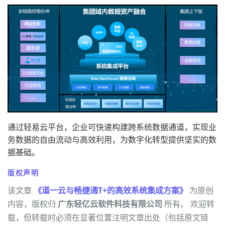
通过轻易云平台，企业可快速构建跨系统数据通道，实现业
务数据的自由流动与高效利用，为数字化转型提供坚实的数
据基础。
版权声明
该文章
《道一云与畅捷通T+的高效系统集成方案》
为原创
内容，版权归
广东轻亿云软件科技有限公司
所有。 欢迎转
载，但转载时必须在显著位置注明文章出处（包括原文链