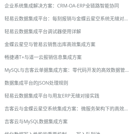
企业系统集成解决方案：CRM-OA-ERP全链路智能协同
轻易云数据集成平台：每刻报销与金蝶云星空系统无缝对接方案
轻易云数据集成平台调试器使用详解
金蝶云星空与管易云销售出库高效集成方案
畅捷通T+与道一云报销信息集成方案
MySQL与吉客云单据集成方案：零代码开发的高效数据管道
数据集成平台的JSON处理规则
轻易云数据集成平台与用友ERP无缝对接实践
吉客云与金蝶云星空系统集成方案：微服务架构下的高效数据互通
吉客云与MySQL数据集成方案