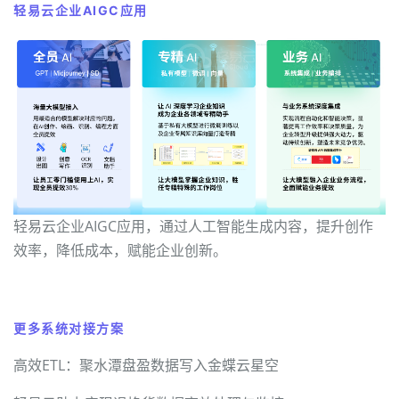
轻易云企业AIGC应用
轻易云企业AIGC应用，通过人工智能生成内容，提升创作
效率，降低成本，赋能企业创新。
更多系统对接方案
高效ETL：聚水潭盘盈数据写入金蝶云星空