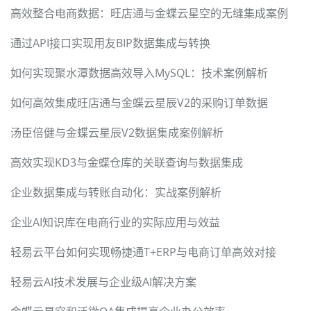
高效整合电商数据：旺店通与金蝶云星空的无缝集成案例
通过API接口实现用友BIP数据集成与转换
如何实现聚水潭数据高效导入MySQL：技术案例解析
如何高效集成旺店通与金蝶云星辰V2的采购订单数据
汤臣倍健与金蝶云星辰V2数据集成案例解析
高效实现KD3与金蝶仓库的关联查询与数据集成
企业数据集成与转账自动化：实战案例解析
企业AI知识库在电商行业的实际应用与效益
轻易云平台如何实现畅捷通T+ERP与电商订单高效对接
轻易云AI技术发展与企业级AI解决方案