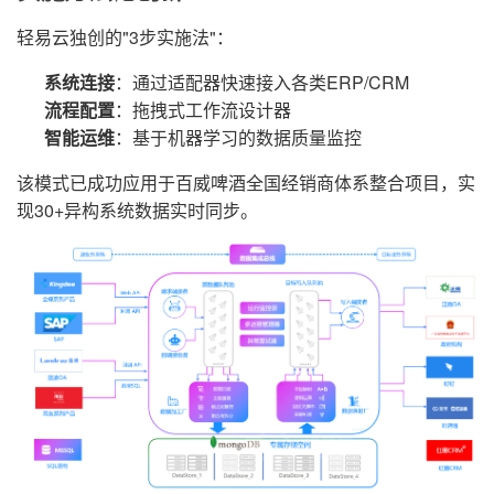
轻易云独创的"3步实施法"：
系统连接
：通过适配器快速接入各类ERP/CRM
流程配置
：拖拽式工作流设计器
智能运维
：基于机器学习的数据质量监控
该模式已成功应用于百威啤酒全国经销商体系整合项目，实
现30+异构系统数据实时同步。