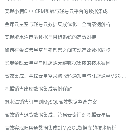
实现小满OKKICRM系统与轻易云平台的数据集成
金蝶云星空与轻易云数据集成优化：全面案例解析
实现聚水潭商品数据与目标系统的高效对接
如何在金蝶云星空与销帮帮之间实现高效数据同步
实现金蝶云星空与旺店通无缝数据集成的技术案例
高效集成：金蝶云星空采购收料通知单与旺店通WMS对接方案
金蝶销售出库数据集成实例详解
聚水潭销售订单到MySQL高效数据整合方案
高效销售退货数据集成：管易云奇门到金蝶云星辰
高效实现旺店通数据集成到MySQL数据库的技术解析