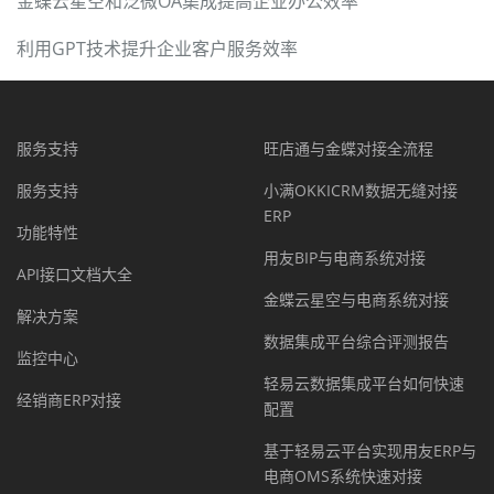
金蝶云星空和泛微OA集成提高企业办公效率
利用GPT技术提升企业客户服务效率
服务支持
旺店通与金蝶对接全流程
服务支持
小满OKKICRM数据无缝对接
ERP
功能特性
用友BIP与电商系统对接
API接口文档大全
金蝶云星空与电商系统对接
解决方案
数据集成平台综合评测报告
监控中心
轻易云数据集成平台如何快速
经销商ERP对接
配置
基于轻易云平台实现用友ERP与
电商OMS系统快速对接