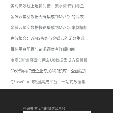
实现高效线上退货对接：聚水潭·奇门与金蝶云星空数据集成
金蝶云星空数据无缝集成到MySQL的高效方法
金蝶云星空数据快速集成到MySQL案例解析
高效整合：WMS系统与金蝶云的无缝集成实践
目标平台配置与请求调度者详细指南
电商ERP吉客云与用友U8数据集成方案解析
30分钟内打造企业专属AI知识库！全面提升企业信息化水平
QEasyCloud数据集成平台：一站式数据集成解决方案
扫码关注我们的微信公众号