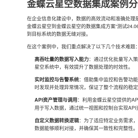
金蝶云星空数据集成案例分享：
在企业信息化建设中，数据的高效流动和准确处理
金蝶云星空到金蝶云星空的数据集成方案“测试24.0
到目标系统的数据无缝对接。
在这个案例中，我们重点解决了以下几个技术难题
高吞吐量的数据写入能力
：通过优化批量写入策
星空系统中，有效提升了数据处理的时效性。
实时监控与告警系统
：借助集中监控和告警功能
时发现并处理异常情况，保证了整个流程的稳定
API资产管理与调用
：利用金蝶云星空提供的AP
用于写入数据，通过统一视图和控制台实现AP
自定义数据转换逻辑
：为了适应特定业务需求，
数据能够顺利对接，并确保其一致性和完整性。