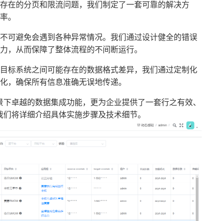
存在的分页和限流问题，我们制定了一套可靠的解决方
率。
不可避免会遇到各种异常情况。我们通过设计健全的错误
力，从而保障了整体流程的不间断运行。
目标系统之间可能存在的数据格式差异，我们通过定制化
化，确保所有信息准确无误地传递。
景下卓越的数据集成功能，更为企业提供了一套行之有效、
我们将详细介绍具体实施步骤及技术细节。