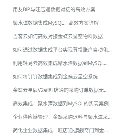
用友BIP与旺店通数据对接的高效方案
聚水谭数据集成MySQL：高效方案详解
吉客云如何高效对接金蝶云星空物料数据
如何通过数据集成平台实现募投账户自动化付款
利用轻易云高效集成聚水潭数据到MySQL的技术方法
如何将钉钉数据集成到金蝶云星空系统
金蝶云星辰V2到旺店通的采购订单数据无缝对接
高效集成：聚水潭数据到MySQL的实现案例
企业供应链管理：金蝶采购退料与聚水潭采购退货的数据集成
简化企业数据集成：旺店通·旗舰奇门到金蝶云星空