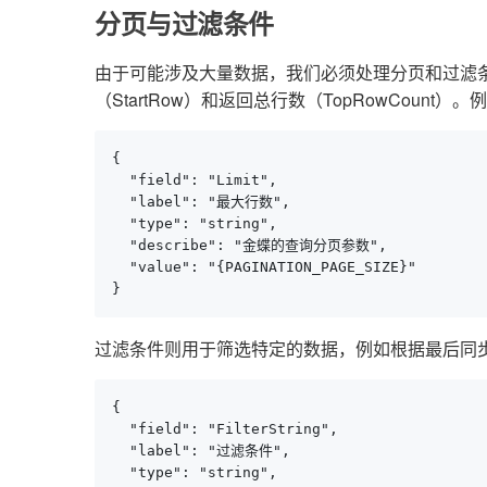
分页与过滤条件
由于可能涉及大量数据，我们必须处理分页和过滤条件
（StartRow）和返回总行数（TopRowCount）。
{

  "field": "Limit",

  "label": "最大行数",

  "type": "string",

  "describe": "金蝶的查询分页参数",

  "value": "{PAGINATION_PAGE_SIZE}"

}
过滤条件则用于筛选特定的数据，例如根据最后同
{

  "field": "FilterString",

  "label": "过滤条件",

  "type": "string",
