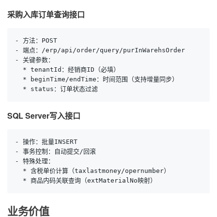
采购入库订单查询接口
- 方法：POST

- 端点：/erp/api/order/query/purInWarehsOrder

- 关键参数：

  * tenantId：经销商ID（必填）

  * beginTime/endTime：时间范围（支持增量同步）

  * status：订单状态过滤
SQL Server写入接口
- 操作：批量INSERT

- 事务控制：自动提交/回滚

- 特殊处理：

  * 含税单价计算（taxlastmoney/opernumber）

  * 商品内码关联查询（extMaterialNo映射）
业务价值