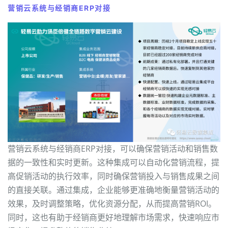
营销云系统与经销商ERP对接
营销云系统与经销商ERP对接，可以确保营销活动和销售数
据的一致性和实时更新。这种集成可以自动化营销流程，提
高促销活动的执行效率，同时确保营销投入与销售成果之间
的直接关联。通过集成，企业能够更准确地衡量营销活动的
效果，及时调整策略，优化资源分配，从而提高营销ROI。
同时，这也有助于经销商更好地理解市场需求，快速响应市