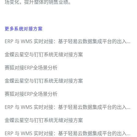
场变化，提升整体的销售业绩。
更多系统对接方案
ERP 与 WMS 实时对接：基于轻易云数据集成平台的出入库信息同步方案
金蝶云星空与钉钉系统无缝对接方案
赛狐对接ERP全场景分析
金蝶云星空与钉钉系统无缝对接方案
赛狐对接ERP全场景分析
ERP 与 WMS 实时对接：基于轻易云数据集成平台的出入库信息同步方案
金蝶云星空与钉钉系统无缝对接方案
ERP 与 WMS 实时对接：基于轻易云数据集成平台的出入库信息同步方案