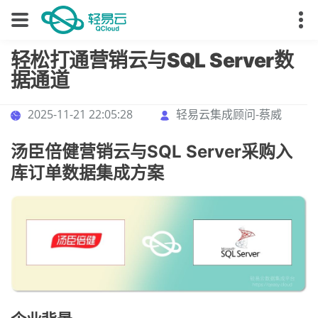
轻松打通营销云与SQL Server数
据通道
2025-11-21 22:05:28
轻易云集成顾问-蔡威
汤臣倍健营销云与SQL Server采购入
库订单数据集成方案