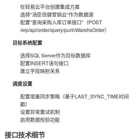
在轻易云平台创建集成方案
选择"汤臣倍健营销云"作为数据源
配置"查询采购入库订单接口"（POST
/erp/api/order/query/purInWarehsOrder）
目标系统配置
选择SQL Server作为目标数据库
配置INSERT语句接口
建立字段映射关系
调度设置
配置增量同步策略（基于LAST_SYNC_TIME时间
戳）
设置异常重试机制
启用数据校验功能
接口技术细节