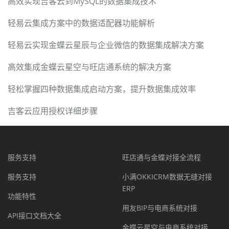
高效实现吉客云到MySQL的数据集成技术
轻易云集成方案中的数据适配器功能解析
轻易云实现金蝶云星辰与企业微信的数据集成解决方案
高效集成金蝶云星空与旺店通系统的解决方案
轻松掌握四种数据集成启动方案，提升数据集成效率
吉客云应用授权详细步骤
服务支持
旺店通与金蝶对接全流程
服务支持
小满OKKICRM数据无缝对接
ERP
功能特性
用友BIP与电商系统对接
API接口文档大全
金蝶云星空与电商系统对接