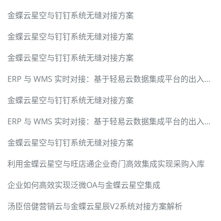
金蝶云星空与钉钉系统无缝对接方案
金蝶云星空与钉钉系统无缝对接方案
金蝶云星空与钉钉系统无缝对接方案
ERP 与 WMS 实时对接：基于轻易云数据集成平台的出入库信息同步方案
金蝶云星空与钉钉系统无缝对接方案
ERP 与 WMS 实时对接：基于轻易云数据集成平台的出入库信息同步方案
金蝶云星空与钉钉系统无缝对接方案
利用金蝶云星空与旺店通企业奇门高效集成实现采购入库
企业如何高效实现泛微OA与金蝶云星空集成
汤臣倍健营销云与金蝶云星辰V2系统对接方案解析