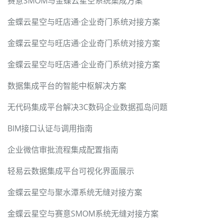
赛意SMOM与金蝶云星空系统集成方案
金蝶云星空与旺店通·企业奇门系统对接方案
金蝶云星空与旺店通·企业奇门系统对接方案
金蝶云星空与旺店通·企业奇门系统对接方案
数据集成平台的智能中枢解决方案
无代码集成平台解决3C数码企业数据孤岛问题
BIM接口认证与调用指南
企业微信审批流程集成配置指南
轻易云数据集成平台可视化界面展示
金蝶云星空与聚水潭系统无缝对接方案
金蝶云星空与赛意SMOM系统无缝对接方案