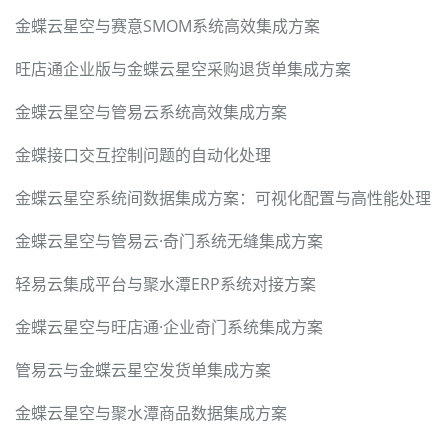
金蝶云星空与赛意SMOM系统高效集成方案
旺店通企业版与金蝶云星空采购退货单集成方案
金蝶云星空与管易云系统高效集成方案
金蝶接口交互控制问题的自动化处理
金蝶云星空系统间数据集成方案：可视化配置与高性能处理
金蝶云星空与管易云·奇门系统无缝集成方案
轻易云集成平台与聚水潭ERP系统对接方案
金蝶云星空与旺店通·企业奇门系统集成方案
管易云与金蝶云星空发货单集成方案
金蝶云星空与聚水潭商品数据集成方案