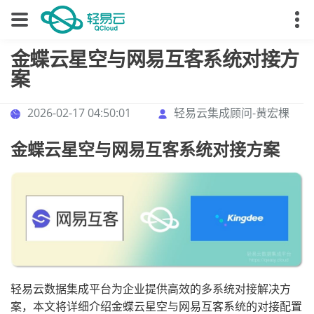
金蝶云星空与网易互客系统对接方
案
2026-02-17 04:50:01
轻易云集成顾问-黄宏棵
金蝶云星空与网易互客系统对接方案
轻易云数据集成平台为企业提供高效的多系统对接解决方
案，本文将详细介绍金蝶云星空与网易互客系统的对接配置