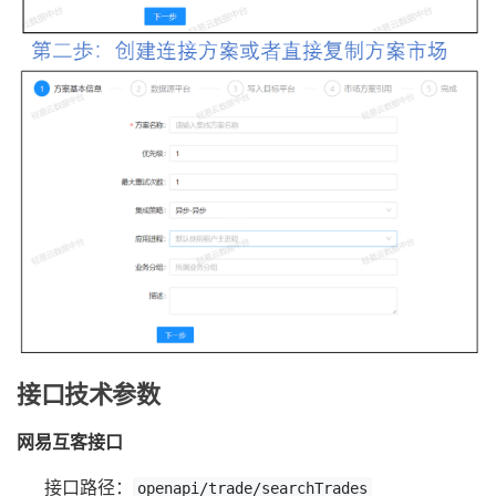
接口技术参数
网易互客接口
接口路径：
openapi/trade/searchTrades