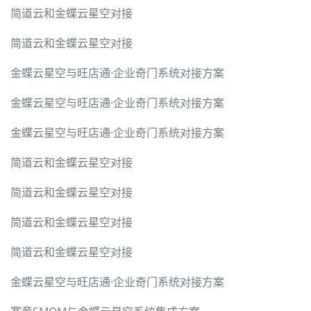
简道云和金蝶云星空对接
简道云和金蝶云星空对接
金蝶云星空与旺店通·企业奇门系统对接方案
金蝶云星空与旺店通·企业奇门系统对接方案
金蝶云星空与旺店通·企业奇门系统对接方案
简道云和金蝶云星空对接
简道云和金蝶云星空对接
简道云和金蝶云星空对接
简道云和金蝶云星空对接
金蝶云星空与旺店通·企业奇门系统对接方案