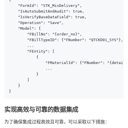
    "FormId": "STK_MisDelivery",

    "IsAutoSubmitAndAudit": true,

    "IsVerifyBaseDataField": true,

    "Operation": "Save",

    "Model": {

        "FBillNo": "{order_no}",

        "FBillTypeID": {"FNumber": "QTCKD01_SYS"},

        ...

        "FEntity": [

            {

                "FMaterialId": {"FNumber": "{details
                ...

            }

        ]

    }

}
实现高效与可靠的数据集成
为了确保集成过程高效且可靠，可以采取以下措施：