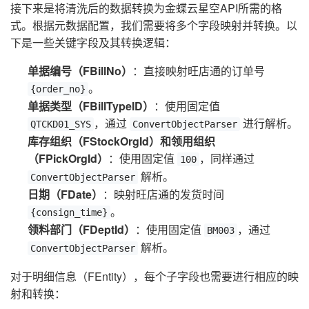
接下来是将清洗后的数据转换为金蝶云星空API所需的格
式。根据元数据配置，我们需要将多个字段映射并转换。以
下是一些关键字段及其转换逻辑：
单据编号（FBillNo）
：直接映射旺店通的订单号
。
{order_no}
单据类型（FBillTypeID）
：使用固定值
，通过
进行解析。
QTCKD01_SYS
ConvertObjectParser
库存组织（FStockOrgId）和领用组织
（FPickOrgId）
：使用固定值
，同样通过
100
解析。
ConvertObjectParser
日期（FDate）
：映射旺店通的发货时间
。
{consign_time}
领料部门（FDeptId）
：使用固定值
，通过
BM003
解析。
ConvertObjectParser
对于明细信息（FEntity），每个子字段也需要进行相应的映
射和转换：