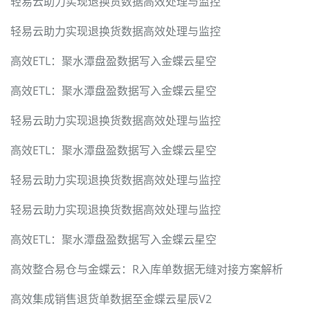
轻易云助力实现退换货数据高效处理与监控
轻易云助力实现退换货数据高效处理与监控
高效ETL：聚水潭盘盈数据写入金蝶云星空
高效ETL：聚水潭盘盈数据写入金蝶云星空
轻易云助力实现退换货数据高效处理与监控
高效ETL：聚水潭盘盈数据写入金蝶云星空
轻易云助力实现退换货数据高效处理与监控
轻易云助力实现退换货数据高效处理与监控
高效ETL：聚水潭盘盈数据写入金蝶云星空
高效整合易仓与金蝶云：R入库单数据无缝对接方案解析
高效集成销售退货单数据至金蝶云星辰V2