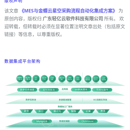
版权声明
该文章
《MES与金蝶云星空采购流程自动化集成方案》
为
原创内容，版权归
广东轻亿云软件科技有限公司
所有。 欢
迎转载，但转载时必须在显著位置注明文章出处（包括原文
链接）等信息，以尊重版权。
数据集成平台架构