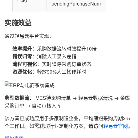
pendingPurchaseNum
实施效益
通过轻易云平台实现：
效率提升
：采购数据流转时效提升10倍
错误归零
：消除人工录入差错
流程可视化
：实时追踪采购订单状态
资源优化
：释放90%人工操作耗时
典型数据流
： MES待采购清单 → 轻易云数据清洗 → 金蝶
采购订单 → 自动审核入库
该方案已成功应用于多家制造企业，平均缩短采购周期3-5
个工作日。如需获取行业定制化方案，请访问
轻易云官网
。