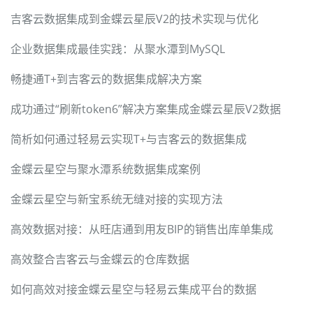
吉客云数据集成到金蝶云星辰V2的技术实现与优化
企业数据集成最佳实践：从聚水潭到MySQL
畅捷通T+到吉客云的数据集成解决方案
成功通过“刷新token6”解决方案集成金蝶云星辰V2数据
简析如何通过轻易云实现T+与吉客云的数据集成
金蝶云星空与聚水潭系统数据集成案例
金蝶云星空与新宝系统无缝对接的实现方法
高效数据对接：从旺店通到用友BIP的销售出库单集成
高效整合吉客云与金蝶云的仓库数据
如何高效对接金蝶云星空与轻易云集成平台的数据