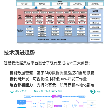
技术演进趋势
轻易云数据集成平台融合了现代集成技术三大创新：
智能数据管道
：基于AI的数据质量监控和自动修复
低代码开发
：可视化编排降低90%开发工作量
混合部署能力
：支持公有云、私有云和本地化部署