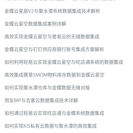
金蝶云星辰V2与聚水潭系统数据集成技术解析
金蝶云星空数据集成案例详解
高效实现金蝶云星空与管易云的无缝数据集成
金蝶云星空与钉钉供应商银行账号集成方案解析
如何利用轻易云实现金蝶云星空与旺店通系统的数据集成
高效集成赛意SMOM物料库存数据到金蝶云星空
如何实现聚水潭仓库与金蝶数据无缝对接
用友BIP与吉客云数据集成技术详解
如何通过轻易云实现旺店通与金蝶系统数据集成
如何实现KIS私有云数据与聚水潭的高效集成