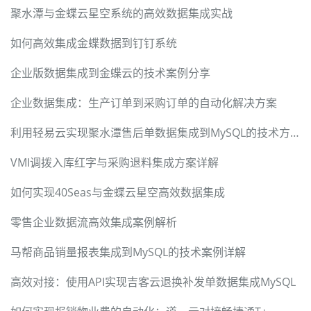
聚水潭与金蝶云星空系统的高效数据集成实战
如何高效集成金蝶数据到钉钉系统
企业版数据集成到金蝶云的技术案例分享
企业数据集成：生产订单到采购订单的自动化解决方案
利用轻易云实现聚水潭售后单数据集成到MySQL的技术方案
VMI调拨入库红字与采购退料集成方案详解
如何实现40Seas与金蝶云星空高效数据集成
零售企业数据流高效集成案例解析
马帮商品销量报表集成到MySQL的技术案例详解
高效对接：使用API实现吉客云退换补发单数据集成MySQL