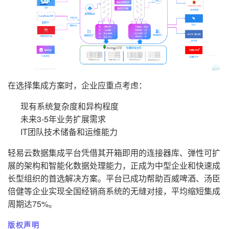
在选择集成方案时，企业应重点考虑：
现有系统复杂度和异构程度
未来3-5年业务扩展需求
IT团队技术储备和运维能力
轻易云数据集成平台凭借其开箱即用的连接器库、弹性可扩
展的架构和智能化数据处理能力，正成为中型企业和快速成
长型组织的首选解决方案。平台已成功帮助百威啤酒、汤臣
倍健等企业实现全国经销商系统的无缝对接，平均缩短集成
周期达75%。
版权声明