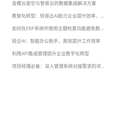
金蝶云星空与管易云的数据集成解决方案
数智化转型：轻易云AI助力企业提升效率，迎接未来
如何在ERP系统中使用主键检查功能避免数据重复
轻企AI：智能办公助手，高效提升工作效率
利用API集成管理提升企业数字化转型
项目经理必备：深入管理系统对接需求的详细指南