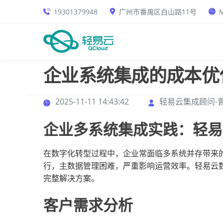
19301379948
广州市番禺区白山路11号
M
企业系统集成的成本优
2025-11-11 14:43:42
轻易云集成顾问-
企业多系统集成实践：轻易
在数字化转型过程中，企业常面临多系统并存带来的数
行，主数据管理困难，严重影响运营效率。轻易云
完整解决方案。
客户需求分析