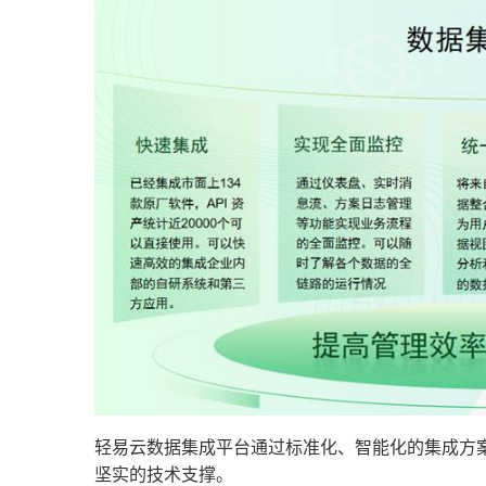
轻易云数据集成平台通过标准化、智能化的集成方
坚实的技术支撑。