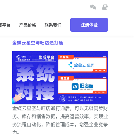
成平台
产品价格
联系我们
注册体验
金蝶云星空与旺店通打通
金蝶云星空与旺店通打通后，可以无缝同步财
务、库存和销售数据，提高运营效率，实现业
务流程自动化，降低管理成本，增强企业竞争
力。