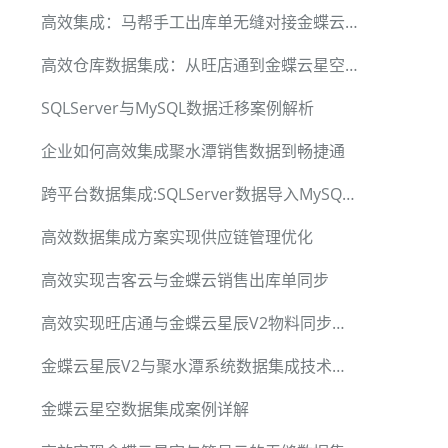
高效集成：马帮手工出库单无缝对接金蝶云星空
高效仓库数据集成：从旺店通到金蝶云星空的无缝对接方案
SQLServer与MySQL数据迁移案例解析
企业如何高效集成聚水潭销售数据到畅捷通
跨平台数据集成:SQLServer数据导入MySQL技术分享
高效数据集成方案实现供应链管理优化
高效实现吉客云与金蝶云销售出库单同步
高效实现旺店通与金蝶云星辰V2物料同步的实践案例
金蝶云星辰V2与聚水潭系统数据集成技术解析
金蝶云星空数据集成案例详解