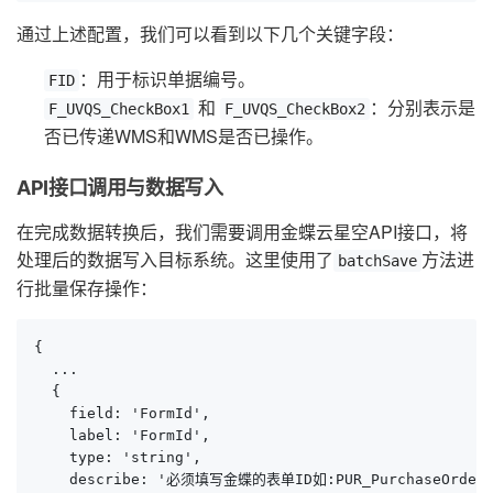
通过上述配置，我们可以看到以下几个关键字段：
：用于标识单据编号。
FID
和
：分别表示是
F_UVQS_CheckBox1
F_UVQS_CheckBox2
否已传递WMS和WMS是否已操作。
API接口调用与数据写入
在完成数据转换后，我们需要调用金蝶云星空API接口，将
处理后的数据写入目标系统。这里使用了
方法进
batchSave
行批量保存操作：
{

  ...

  {

    field: 'FormId',

    label: 'FormId',

    type: 'string',

    describe: '必须填写金蝶的表单ID如:PUR_PurchaseOrder'