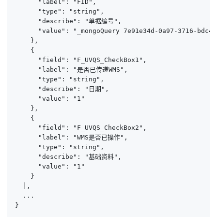
      "label": "FID",

      "type": "string",

      "describe": "单据编号",

      "value": "_mongoQuery 7e91e34d-0a97-3716-bdc4-
    },

    {

      "field": "F_UVQS_CheckBox1",

      "label": "是否已传递WMS",

      "type": "string",

      "describe": "日期",

      "value": "1"

    },

    {

      "field": "F_UVQS_CheckBox2",

      "label": "WMS是否已操作",

      "type": "string",

      "describe": "基础资料",

      "value": "1"

    }

  ],

  ...

}