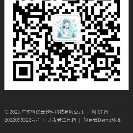
©
2026
广东轻亿云软件科技有限公司
.
|
粤ICP备
2022098322号-1
|
开发者工具箱
|
轻易云Demo环境