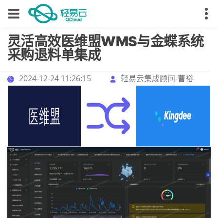
灵活高效医维盟WMS与金蝶系统
采购退料单集成
2024-12-24 11:26:15
轻易云集成顾问-曹裕