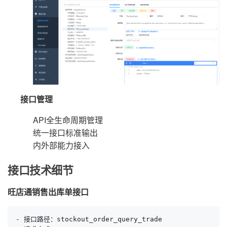
接口管理
API全生命周期管理
统一接口标准输出
内外部能力接入
接口技术细节
旺店通销售出库单接口
- 接口路径：stockout_order_query_trade
