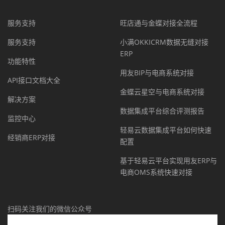
服务支持
旺店通与金蝶对接全流程
服务支持
小满OKKICRM数据无缝对接
ERP
功能特性
用友BIP与电商系统对接
API接口文档大全
金蝶云星空与电商系统对接
解决方案
数据集成平台综合评测报告
监控中心
轻易云数据集成平台如何快速
经销商ERP对接
配置
基于轻易云平台实现用友ERP与
电商OMS系统快速对接
扫码关注我们的微信公众号