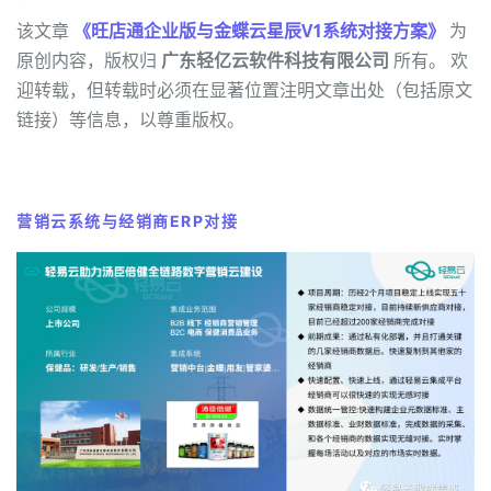
该文章
《旺店通企业版与金蝶云星辰V1系统对接方案》
为
原创内容，版权归
广东轻亿云软件科技有限公司
所有。 欢
迎转载，但转载时必须在显著位置注明文章出处（包括原文
链接）等信息，以尊重版权。
营销云系统与经销商ERP对接