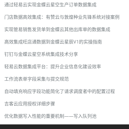
通过轻易云实现金蝶云星空生产订单数据集成
门店数据高效集成：有赞云与敦煌种业先锋系统对接案例
实现管易销售发货单到金蝶云其他出库单的数据集成
高效集成旺店通数据到金蝶云星辰V1的实操指南
钉钉与金蝶云星空系统集成技术分享
轻易云数据集成平台：提升企业信息化建设效率
工作流表单字段采集与提交规范
自动填充响应字段功能简化了请求调度者中的配置过程
吉客云应用授权详细步骤
优化数据写入性能的重要机制——写入队列池