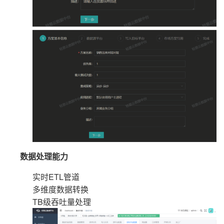
数据处理能力
实时ETL管道
多维度数据转换
TB级吞吐量处理