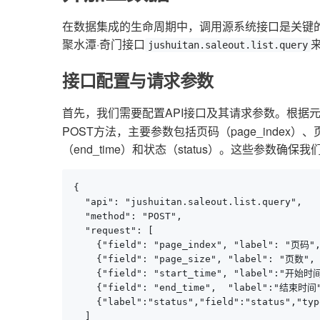
在数据集成的生命周期中，调用源系统接口是关键
聚水潭·奇门接口
jushuitan.saleout.list.query
接口配置与请求参数
首先，我们需要配置API接口及其请求参数。根据
POST方法，主要参数包括页码（page_index）、页数
（end_time）和状态（status）。这些参数
{

  "api": "jushuitan.saleout.list.query",

  "method": "POST",

  "request": [

    {"field": "page_index", "label": "页码",
    {"field": "page_size", "label": "页数", 
    {"field": "start_time", "label":"开始时间"
    {"field": "end_time",  "label":"结束时间",
    {"label":"status","field":"status","typ
  ]
