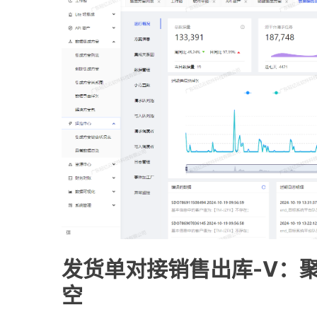
发货单对接销售出库-V：
空