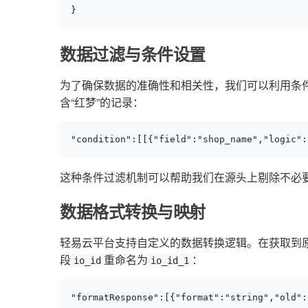
}
数据过滤与条件设置
为了确保数据的准确性和相关性，我们可以利用条
含“红梦”的记录：
"condition":[[{"field":"shop_name","logic"
这种条件过滤机制可以帮助我们在源头上剔除不必
数据格式转换与映射
轻易云平台支持自定义的数据转换逻辑。在获取到
段
重命名为
：
io_id
io_id_1
"formatResponse":[{"format":"string","old":