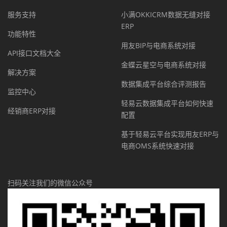
服务支持
小满OKKICRM数据无缝对接
ERP
功能特性
用友BIP与电商系统对接
API接口文档大全
金蝶云星空与电商系统对接
解决方案
数据集成平台综合评测报告
监控中心
轻易云数据集成平台如何快速
经销商ERP对接
配置
基于轻易云平台实现用友ERP与
电商OMS系统快速对接
扫码关注我们的微信公众号