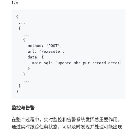
行。
{

 ...

 {

   ...

   {

     method: 'POST',

     url: '/execute',

     data: {

       main_sql: `update mbs_pur_record_detail se
     }

   }

   ...

 }

}
监控与告警
在整个过程中，实时监控和告警系统发挥着重要作用。
通过实时跟踪任务状态，可以及时发现并处理可能出现