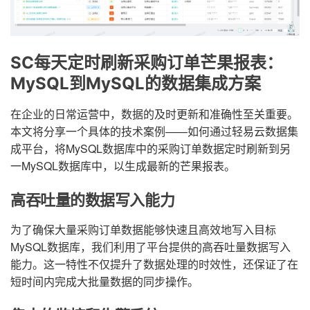
SC每天定时刷新采购订单芒果报表：
MySQL到MySQL的数据集成方案
在企业的日常运营中，数据的及时更新和准确性至关重要。
本文将分享一个具体的技术案例——如何通过轻易云数据集
成平台，将MySQL数据库中的采购订单数据定时刷新到另
一MySQL数据库中，以生成最新的芒果报表。
高吞吐量的数据写入能力
为了确保大量采购订单数据能够快速且高效地写入目标
MySQL数据库，我们利用了平台提供的高吞吐量数据写入
能力。这一特性不仅提升了数据处理的时效性，还保证了在
短时间内完成大批量数据的同步操作。