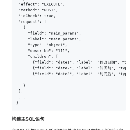
 "effect": "EXECUTE",

 "method": "POST",

 "idCheck": true,

 "request": [

   {

     "field": "main_params",

     "label": "main_params",

     "type": "object",

     "describe": "111",

     "children": [

       {"field": "date1", "label": "修改日期", "type
       {"field": "date2", "label": "时间前", "type"
       {"field": "date3", "label": "时间后", "type"
     ]

   }

 ],

 ...

}
构建主SQL语句