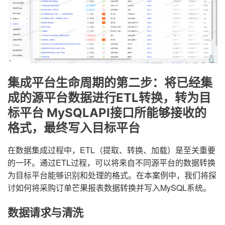
集成平台生命周期的第二步：将已经集
成的源平台数据进行ETL转换，转为目
标平台 MySQLAPI接口所能够接收的
格式，最终写入目标平台
在数据集成过程中，ETL（提取、转换、加载）是至关重要
的一环。通过ETL过程，可以将来自不同源平台的数据转换
为目标平台能够识别和处理的格式。在本案例中，我们将探
讨如何将采购订单芒果报表数据转换并写入MySQL系统。
数据请求与清洗