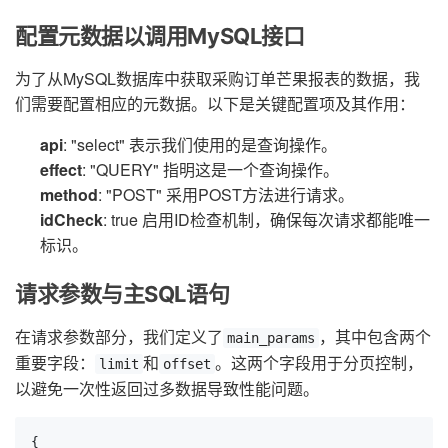
配置元数据以调用MySQL接口
为了从MySQL数据库中获取采购订单芒果报表的数据，我
们需要配置相应的元数据。以下是关键配置项及其作用：
api
: "select" 表示我们使用的是查询操作。
effect
: "QUERY" 指明这是一个查询操作。
method
: "POST" 采用POST方法进行请求。
idCheck
: true 启用ID检查机制，确保每次请求都能唯一
标识。
请求参数与主SQL语句
在请求参数部分，我们定义了
，其中包含两个
main_params
重要字段：
和
。这两个字段用于分页控制，
limit
offset
以避免一次性返回过多数据导致性能问题。
{
