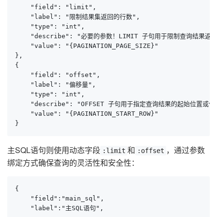
    "field": "limit",

    "label": "限制结果集返回的行数",

    "type": "int",

    "describe": "必要的参数！LIMIT 子句用于限制查询结果返回
    "value": "{PAGINATION_PAGE_SIZE}"

},

{

    "field": "offset",

    "label": "偏移量",

    "type": "int",

    "describe": "OFFSET 子句用于指定查询结果的起始位置或偏
    "value": "{PAGINATION_START_ROW}"

}
主SQL语句则使用动态字段
和
，通过参数
:limit
:offset
绑定方式确保查询的灵活性和安全性：
{

    "field":"main_sql",

    "label":"主SQL语句",
