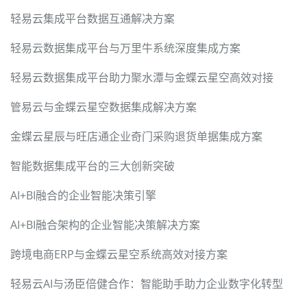
轻易云集成平台数据互通解决方案
轻易云数据集成平台与万里牛系统深度集成方案
轻易云数据集成平台助力聚水潭与金蝶云星空高效对接
管易云与金蝶云星空数据集成解决方案
金蝶云星辰与旺店通企业奇门采购退货单据集成方案
智能数据集成平台的三大创新突破
AI+BI融合的企业智能决策引擎
AI+BI融合架构的企业智能决策解决方案
跨境电商ERP与金蝶云星空系统高效对接方案
轻易云AI与汤臣倍健合作：智能助手助力企业数字化转型