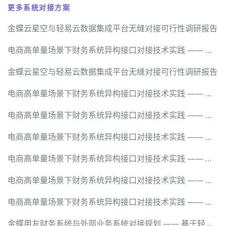
更多系统对接方案
金蝶云星空与轻易云数据集成平台无缝对接可行性调研报告
电商高单量场景下财务系统异构接口对接技术实践 —— 基于轻易云数据集成平台的全链路解决方案
金蝶云星空与轻易云数据集成平台无缝对接可行性调研报告
电商高单量场景下财务系统异构接口对接技术实践 —— 基于轻易云数据集成平台的全链路解决方案
电商高单量场景下财务系统异构接口对接技术实践 —— 基于轻易云数据集成平台的全链路解决方案
电商高单量场景下财务系统异构接口对接技术实践 —— 基于轻易云数据集成平台的全链路解决方案
电商高单量场景下财务系统异构接口对接技术实践 —— 基于轻易云数据集成平台的全链路解决方案
电商高单量场景下财务系统异构接口对接技术实践 —— 基于轻易云数据集成平台的全链路解决方案
电商高单量场景下财务系统异构接口对接技术实践 —— 基于轻易云数据集成平台的全链路解决方案
金蝶用友财务系统与外部业务系统对接规划 —— 基于轻易云数据集成平台的技术实现