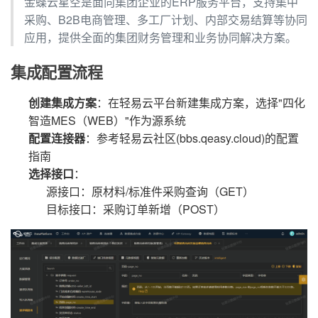
金蝶云星空是面向集团企业的ERP服务平台，支持集中
采购、B2B电商管理、多工厂计划、内部交易结算等协同
应用，提供全面的集团财务管理和业务协同解决方案。
集成配置流程
创建集成方案
：在轻易云平台新建集成方案，选择"四化
智造MES（WEB）"作为源系统
配置连接器
：参考轻易云社区(bbs.qeasy.cloud)的配置
指南
选择接口
：
源接口：原材料/标准件采购查询（GET）
目标接口：采购订单新增（POST）