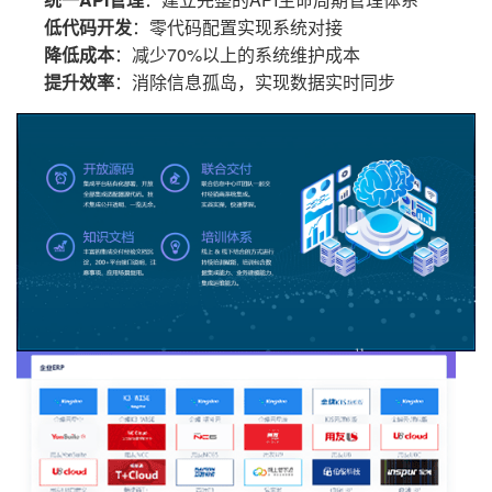
低代码开发
：零代码配置实现系统对接
降低成本
：减少70%以上的系统维护成本
提升效率
：消除信息孤岛，实现数据实时同步