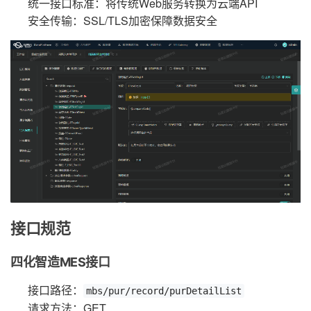
统一接口标准：将传统Web服务转换为云端API
安全传输：SSL/TLS加密保障数据安全
接口规范
四化智造MES接口
接口路径：
mbs/pur/record/purDetailList
请求方法：GET