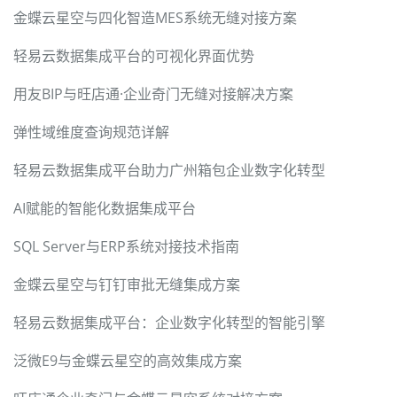
金蝶云星空与四化智造MES系统无缝对接方案
轻易云数据集成平台的可视化界面优势
用友BIP与旺店通·企业奇门无缝对接解决方案
弹性域维度查询规范详解
轻易云数据集成平台助力广州箱包企业数字化转型
AI赋能的智能化数据集成平台
SQL Server与ERP系统对接技术指南
金蝶云星空与钉钉审批无缝集成方案
轻易云数据集成平台：企业数字化转型的智能引擎
泛微E9与金蝶云星空的高效集成方案