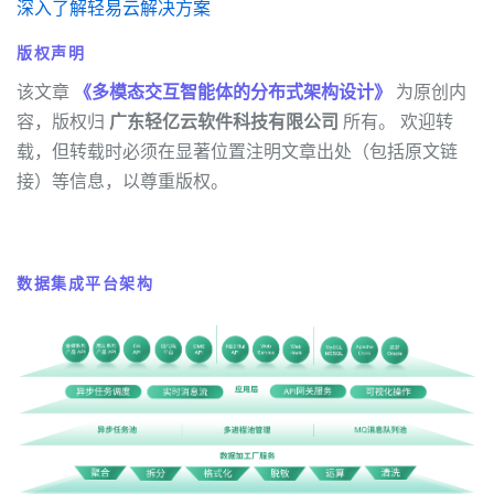
深入了解轻易云解决方案
版权声明
该文章
《多模态交互智能体的分布式架构设计》
为原创内
容，版权归
广东轻亿云软件科技有限公司
所有。 欢迎转
载，但转载时必须在显著位置注明文章出处（包括原文链
接）等信息，以尊重版权。
数据集成平台架构