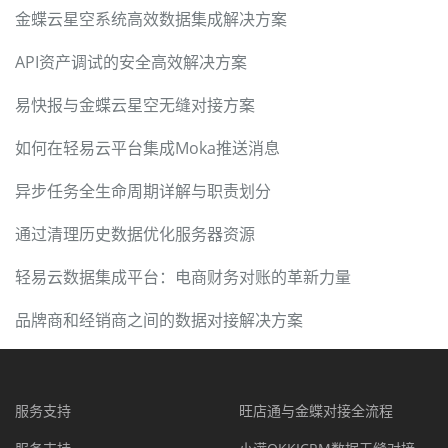
金蝶云星空系统高效数据集成解决方案
API资产调试的安全高效解决方案
易快报与金蝶云星空无缝对接方案
如何在轻易云平台集成Moka推送消息
异步任务全生命周期详解与职责划分
通过清理历史数据优化服务器资源
轻易云数据集成平台：电商财务对账的革新力量
品牌商和经销商之间的数据对接解决方案
服务支持
旺店通与金蝶对接全流程