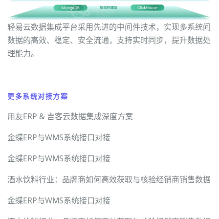
轻易云数据集成平台采用先进的中间件技术，实现多系统间
数据的高效、稳定、安全流通，支持实时同步，提升数据处
理能力。
更多系统对接方案
用友ERP & 吉客云数据集成深度方案
金蝶ERP与WMS系统接口对接
金蝶ERP与WMS系统接口对接
酒水饮料行业：品牌商如何高效获取与核验经销商销售数据
金蝶ERP与WMS系统接口对接