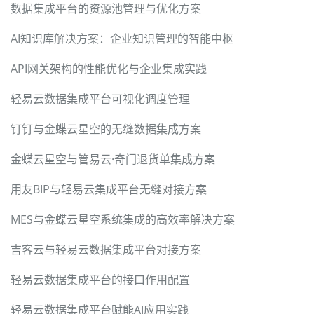
数据集成平台的资源池管理与优化方案
AI知识库解决方案：企业知识管理的智能中枢
API网关架构的性能优化与企业集成实践
轻易云数据集成平台可视化调度管理
钉钉与金蝶云星空的无缝数据集成方案
金蝶云星空与管易云·奇门退货单集成方案
用友BIP与轻易云集成平台无缝对接方案
MES与金蝶云星空系统集成的高效率解决方案
吉客云与轻易云数据集成平台对接方案
轻易云数据集成平台的接口作用配置
轻易云数据集成平台赋能AI应用实践