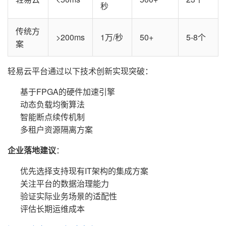
秒
传统方
>200ms
1万/秒
50+
5-8个
案
轻易云平台通过以下技术创新实现突破：
基于FPGA的硬件加速引擎
动态负载均衡算法
智能断点续传机制
多租户资源隔离方案
企业落地建议
：
优先选择支持现有IT架构的集成方案
关注平台的数据治理能力
验证实际业务场景的适配性
评估长期运维成本