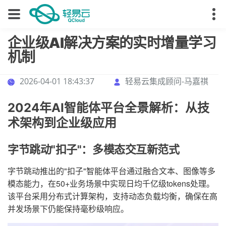
企业级AI解决方案的实时增量学习
机制
2026-04-01 18:43:37
轻易云集成顾问-马嘉祺
2024年AI智能体平台全景解析：从技
术架构到企业级应用
字节跳动"扣子"：多模态交互新范式
字节跳动推出的"扣子"智能体平台通过融合文本、图像等多
模态能力，在50+业务场景中实现日均千亿级tokens处理。
该平台采用分布式计算架构，支持动态负载均衡，确保在高
并发场景下仍能保持毫秒级响应。