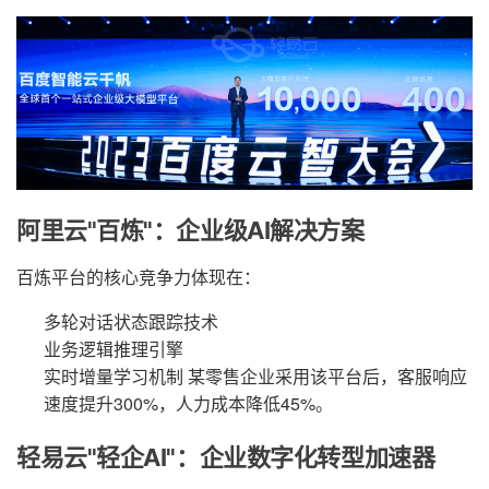
阿里云"百炼"：企业级AI解决方案
百炼平台的核心竞争力体现在：
多轮对话状态跟踪技术
业务逻辑推理引擎
实时增量学习机制 某零售企业采用该平台后，客服响应
速度提升300%，人力成本降低45%。
轻易云"轻企AI"：企业数字化转型加速器