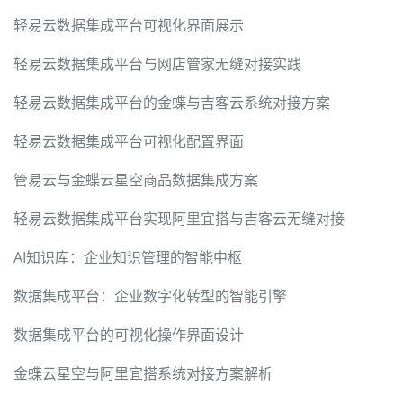
轻易云数据集成平台可视化界面展示
轻易云数据集成平台与网店管家无缝对接实践
轻易云数据集成平台的金蝶与吉客云系统对接方案
轻易云数据集成平台可视化配置界面
管易云与金蝶云星空商品数据集成方案
轻易云数据集成平台实现阿里宜搭与吉客云无缝对接
AI知识库：企业知识管理的智能中枢
数据集成平台：企业数字化转型的智能引擎
数据集成平台的可视化操作界面设计
金蝶云星空与阿里宜搭系统对接方案解析