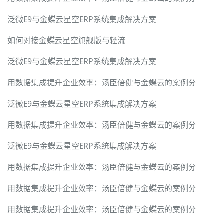
泛微E9与金蝶云星空ERP系统集成解决方案
如何对接金蝶云星空旗舰版与轻流
泛微E9与金蝶云星空ERP系统集成解决方案
用数据集成提升企业效率：汤臣倍健与金蝶云的案例分
泛微E9与金蝶云星空ERP系统集成解决方案
用数据集成提升企业效率：汤臣倍健与金蝶云的案例分
泛微E9与金蝶云星空ERP系统集成解决方案
用数据集成提升企业效率：汤臣倍健与金蝶云的案例分
用数据集成提升企业效率：汤臣倍健与金蝶云的案例分
用数据集成提升企业效率：汤臣倍健与金蝶云的案例分