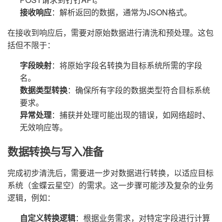
接收响应
：解析返回的数据，通常为JSON格式。
在接收到响应后，需要对原始数据进行清洗和预处理。这包
括但不限于：
字段映射
：将原始字段名转换为目标系统所需的字段
名。
数据类型转换
：确保所有字段的数据类型符合目标系统
要求。
异常处理
：捕获并处理可能出现的错误，如网络超时、
无效响应等。
数据转换与写入准备
完成初步清洗后，需要进一步对数据进行转换，以适应目标
系统（金蝶云星空）的需求。这一步骤可能涉及复杂的业务
逻辑，例如：
自定义转换逻辑
：根据业务需求，对特定字段进行计算