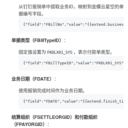
从钉钉报销单中提取业务ID，映射到金蝶云星空的单
据编号字段。
{"field":"FBillNo","value":"{{extend.business
单据类型（FBillTypeID）
：
固定值设置为
，表示付款单类型。
FKDLX01_SYS
{"field":"FBillTypeID","value":"FKDLX01_SYS"}
业务日期（FDATE）
：
使用报销完成时间作为业务日期。
{"field":"FDATE","value":"{{extend.finish_tim
结算组织（FSETTLEORGID）和付款组织
（FPAYORGID）
：