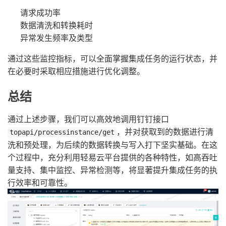
请求成功率
数据清洗和转换耗时
异常发生频率及类型
通过这些监控指标，可以全面掌握集成任务的运行状态，并
在必要时采取相应措施进行优化调整。
总结
通过上述步骤，我们可以高效地调用钉钉接口
，并对获取到的数据进行清
topapi/processinstance/get
洗和预处理，为后续的数据转换与写入打下坚实基础。在这
个过程中，充分利用轻易云平台提供的各种特性，如高吞吐
量支持、集中监控、异常检测等，将显著提升集成任务的执
行效率和可靠性。