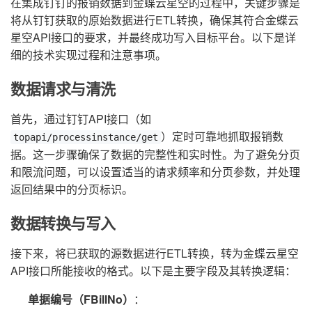
在集成钉钉的报销数据到金蝶云星空的过程中，关键步骤是
将从钉钉获取的原始数据进行ETL转换，确保其符合金蝶云
星空API接口的要求，并最终成功写入目标平台。以下是详
细的技术实现过程和注意事项。
数据请求与清洗
首先，通过钉钉API接口（如
）定时可靠地抓取报销数
topapi/processinstance/get
据。这一步骤确保了数据的完整性和实时性。为了避免分页
和限流问题，可以设置适当的请求频率和分页参数，并处理
返回结果中的分页标识。
数据转换与写入
接下来，将已获取的源数据进行ETL转换，转为金蝶云星空
API接口所能接收的格式。以下是主要字段及其转换逻辑：
单据编号（FBillNo）
：