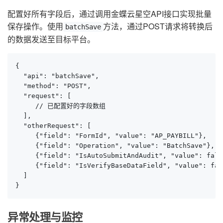
配置好所有字段后，通过调用金蝶云星空API接口实现批量
保存操作。使用
方法，通过POST请求将转换后
batchSave
的数据发送至目标平台。
{

  "api": "batchSave",

  "method": "POST",

  "request": [

     // 已配置好的字段数组

  ],

  "otherRequest": [

     {"field": "FormId", "value": "AP_PAYBILL"},

     {"field": "Operation", "value": "BatchSave"},

     {"field": "IsAutoSubmitAndAudit", "value": false
     {"field": "IsVerifyBaseDataField", "value": fals
  ]

}
异常处理与监控