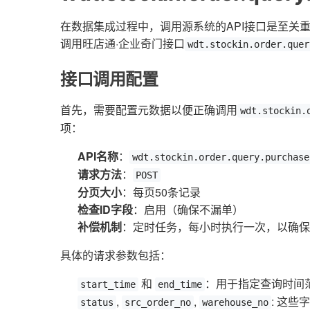
在数据集成过程中，调用源系统的API接口是至关
调用旺店通·企业奇门接口
wdt.stockin.order.quer
接口调用配置
首先，需要配置元数据以便正确调用
wdt.stockin.
项：
API名称
：
wdt.stockin.order.query.purchase
请求方法
：
POST
分页大小
：每页50条记录
检查ID字段
：启用（确保不漏单）
补偿机制
：定时任务，每小时执行一次，以确保
具体的请求参数包括：
和
：用于指定查询时间
start_time
end_time
,
,
: 这
status
src_order_no
warehouse_no