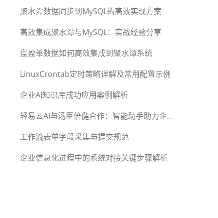
聚水潭数据同步到MySQL的高效实现方案
高效集成聚水潭与MySQL：实战经验分享
盘盈单数据如何高效集成到聚水潭系统
LinuxCrontab定时策略详解及常用配置示例
企业AI知识库成功应用案例解析
轻易云AI与汤臣倍健合作：智能助手助力企业数字化转型
工作流表单字段采集与提交规范
企业信息化进程中的系统对接关键步骤解析