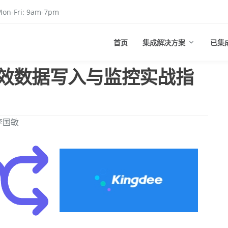
on-Fri: 9am-7pm
首页
集成解决方案
已集
效数据写入与监控实战指
李国敏