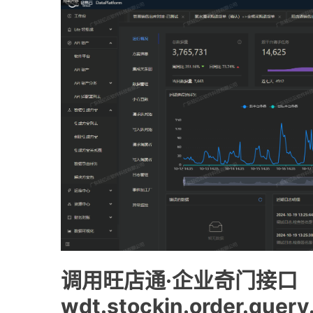
调用旺店通·企业奇门接口
wdt.stockin.order.q