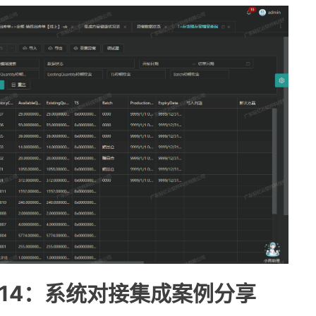
114：系统对接集成案例分享