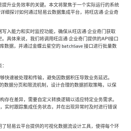
是提升业务效率的关键。本文将聚焦于一个实际运行的系统
”，详细探讨如何通过轻易云数据集成平台，将旺店通·企业奇
据写入能力和实时监控功能，确保从旺店通·企业奇门获取
。具体来说，我们将调用旺店通·企业奇门提供的API接口
库数据，并通过金蝶云星空的
接口进行批量数
batchSave
点：
够快速被处理和传输，避免因数据积压导致业务延迟。
接口的数据分页和限流机制，设计合理的数据抓取策略，以保
构存在差异，需要自定义转换逻辑以适应特定业务需求。
，实时跟踪集成任务状态，并在出现异常时及时进行错误
用了轻易云平台提供的可视化数据流设计工具，使得每个环