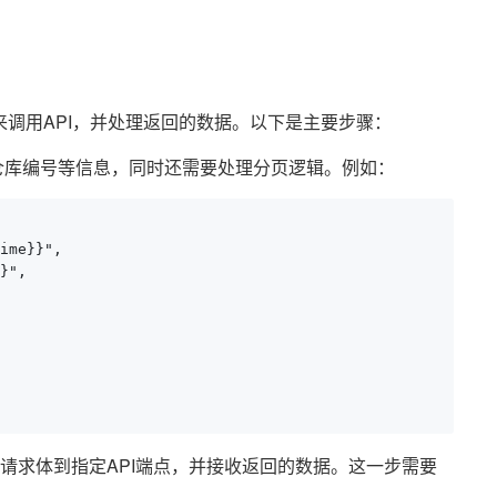
调用API，并处理返回的数据。以下是主要步骤：
仓库编号等信息，同时还需要处理分页逻辑。例如：
ime}}",

}",

述请求体到指定API端点，并接收返回的数据。这一步需要