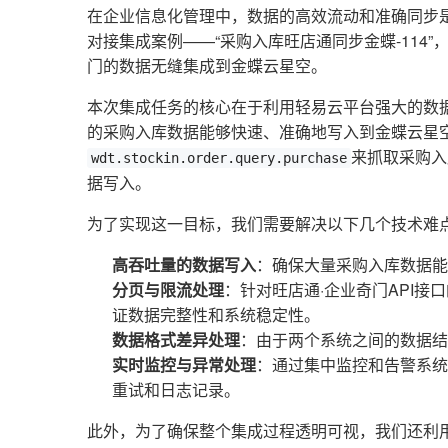
在企业信息化管理中，数据的高效流动和准确同步
对接集成案例——“采购入库旺店通同步金蝶-114
门的数据无缝集成到金蝶云星空。
本次集成任务的核心在于利用轻易云平台强大的数
的采购入库数据能够快速、准确地写入到金蝶云星空
来抓取采购入
wdt.stockin.order.query.purchase
据写入。
为了实现这一目标，我们需要解决以下几个技术难
高吞吐量的数据写入
：确保大量采购入库数据能
分页与限流处理
：针对旺店通·企业奇门API
证数据完整性和系统稳定性。
数据格式差异处理
：由于两个系统之间的数据结
实时监控与异常处理
：通过集中监控和告警系统
重试和日志记录。
此外，为了确保整个集成过程透明可视，我们还利