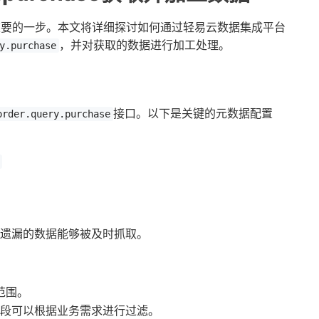
重要的一步。本文将详细探讨如何通过轻易云数据集成平台
，并对获取的数据进行加工处理。
y.purchase
接口。以下是关键的元数据配置
order.query.purchase
遗漏的数据能够被及时抓取。
范围。
些字段可以根据业务需求进行过滤。