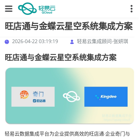
旺店通与金蝶云星空系统集成方案
2026-04-22 03:19:19
轻易云集成顾问-张妍琪
旺店通与金蝶云星空系统集成方案
轻易云数据集成平台为企业提供高效的旺店通·企业奇门与