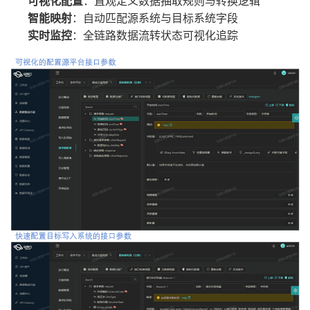
可视化配置
：直观定义数据抽取规则与转换逻辑
智能映射
：自动匹配源系统与目标系统字段
实时监控
：全链路数据流转状态可视化追踪