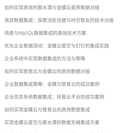
如何实现高效的聚水潭与金蝶云星辰数据对接
高效数据集成：探索汤臣倍健与时空智友的技术对接
快麦与MySQL数据集成的高效技术方案
优化企业数据流动：金蝶云星空与钉钉的集成实践
企业系统中实现数据集成的方法与策略
如何实现管易云与金蝶云的高效数据对接
企业数据集成策略：金蝶与管易云的成功案例
企业信息系统数据集成：轻易云平台的成功案例
如何实现金蝶云与管易云的高效数据集成
实现金蝶云星空与聚水潭的数据无缝集成方案