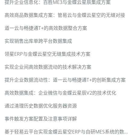
提升企业信息化：百胜ME3与金蝶云星辰集成方案
高效商品数据集成方案：管易云与金蝶云星空的无缝对接
道一云与畅捷通T+的高效数据整合方案
实现销售出库单跨平台数据集成
领星ERP与金蝶云星空无缝集成技术方案
实现企业间高效数据流动的技术解决方案
提升企业数据流动性：道一云与畅捷通T+的创新集成方案
高效数据集成：企业微信与金蝶云星辰V2的技术优化
通过清理历史数据优化服务器资源
事件触发方案配置及注意事项详解
基于轻易云平台实现金蝶云星空ERP与自研MES系统的数据集成