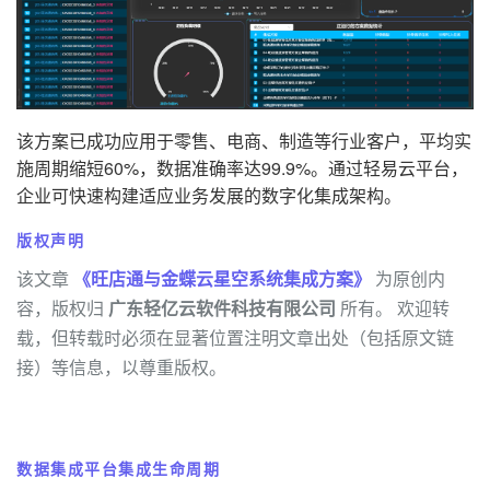
该方案已成功应用于零售、电商、制造等行业客户，平均实
施周期缩短60%，数据准确率达99.9%。通过轻易云平台，
企业可快速构建适应业务发展的数字化集成架构。
版权声明
该文章
《旺店通与金蝶云星空系统集成方案》
为原创内
容，版权归
广东轻亿云软件科技有限公司
所有。 欢迎转
载，但转载时必须在显著位置注明文章出处（包括原文链
接）等信息，以尊重版权。
数据集成平台集成生命周期