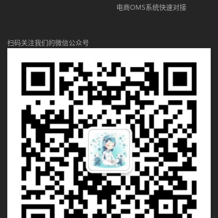
电商OMS系统快速对接
扫码关注我们的微信公众号